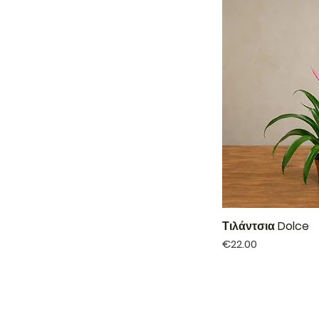
Τιλάντσια Dolce
Price
€22.00