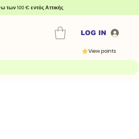
ω των 100 € εντός Αττικής
LOG IN
View points