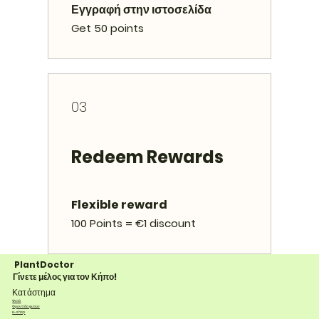
Εγγραφή στην ιστοσελίδα
Get 50 points
03
Redeem Rewards
Flexible reward
100 Points = €1 discount
PlantDoctor
Γίνετε μέλος για τον Κήπο!
Κατάστημα
Φυτά
Φροντίδα φυτών
e-shop