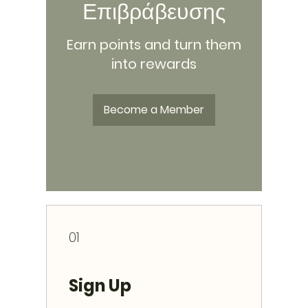
Επιβράβευσης
Earn points and turn them
into rewards
Become a Member
01
Sign Up