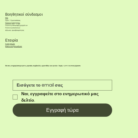
Βοηθητικοί σύνδεσμοι
FAQ
Όροι & Προϋποθέσεις
Πολιτική απορρήτου
Πολιτική επιστροφής χρημάτων
Πολιτική αποστολών
Δήλωση προσβασιμότητας
Εταιρία
Η ιστορία μας
Επικοινωνήστε μαζί μας
Θα σας ενημερώσουμε για τις μηνιαίες συμβουλές φροντίδας των φυτών. Χωρίς spam, το υποσχόμαστε.
Ναι, εγγραφείτε στο ενημερωτικό μας 
δελτίο.
Εγγραφή τώρα