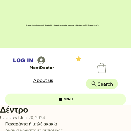
Εγγραφείτε για Γεωπονικές Συμβουλές - Δωρεάν αποστολή για παραγγελίες άνω των 100 € εντός Αττικής
LOG IN
PlantDoctor
About us
Search
MENU
Δέντρο
Updated:
Jun 29, 2024
Γιακαράντα ή μπλέ ακακία
Ακακία κωνσταντινουπόλεως 