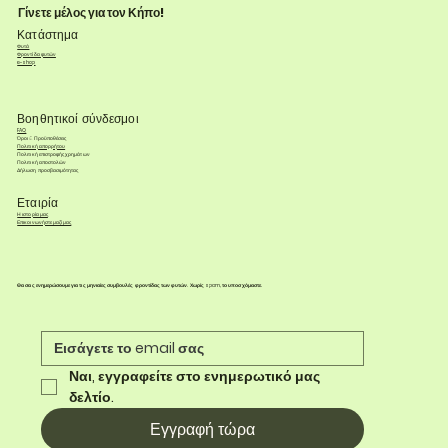
Γίνετε μέλος για τον Κήπο!
Κατάστημα
Φυτά
Φροντίδα φυτών
e-shop
Βοηθητικοί σύνδεσμοι
FAQ
Όροι & Προϋποθέσεις
Πολιτική απορρήτου
Πολιτική επιστροφής χρημάτων
Πολιτική αποστολών
Δήλωση προσβασιμότητας
Εταιρία
Η ιστορία μας
Επικοινωνήστε μαζί μας
Θα σας ενημερώσουμε για τις μηνιαίες συμβουλές φροντίδας των φυτών. Χωρίς spam, το υποσχόμαστε.
Ναι, εγγραφείτε στο ενημερωτικό μας 
δελτίο.
Εγγραφή τώρα