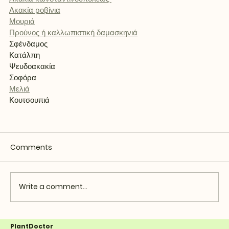
Ακακία ροβίνια
Μουριά
Προύνος ή καλλωπιστική δαμασκηνιά
Σφένδαμος
Κατάλπη
Ψευδοακακία
Σοφόρα
Μελιά
Κουτσουπιά
Comments
Write a comment...
PlantDoctor