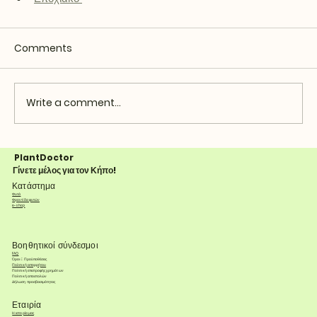
Comments
Write a comment...
PlantDoctor
Γίνετε μέλος για τον Κήπο!
Κατάστημα
Φυτά
Φροντίδα φυτών
e-shop
Βοηθητικοί σύνδεσμοι
FAQ
Όροι & Προϋποθέσεις
Πολιτική απορρήτου
Πολιτική επιστροφής χρημάτων
Πολιτική αποστολών
Δήλωση προσβασιμότητας
Εταιρία
Η ιστορία μας