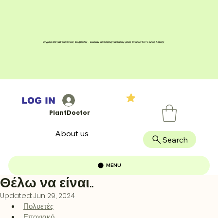
Εγγραφείτε για Γεωπονικές Συμβουλές - Δωρεάν αποστολή για παραγγελίες άνω των 100 € εντός Αττικής
LOG IN
PlantDoctor
About us
Search
MENU
Θέλω να είναι..
Updated:
Jun 29, 2024
Πολυετές
Εποχιακό 