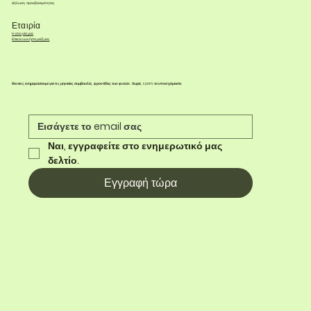
Δήλωση προσβασιμότητας
Εταιρία
Η ιστορία μας
Επικοινωνήστε μαζί μας
Θα σας ενημερώσουμε για τις μηνιαίες συμβουλές φροντίδας των φυτών. Χωρίς spam, το υποσχόμαστε.
Ναι, εγγραφείτε στο ενημερωτικό μας 
δελτίο.
Εγγραφή τώρα