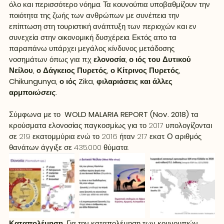
όλο και περισσότερο νόημα. Τα κουνούπια υποβαθμίζουν την 
ποιότητα της ζωής των ανθρώπων με συνέπεια την 
επίπτωση στη τουριστική ανάπτυξη των περιοχών και εν 
συνεχεία στην οικονομική δυσχέρεια. Εκτός απο τα 
παραπάνω υπάρχει μεγάλος κίνδυνος μετάδοσης 
νοσημάτων όπως για π.χ 
ελονοσία, ο ιός του Δυτικού 
Νείλου, ο Δάγκειος Πυρετός, ο Κίτρινος Πυρετός, 
Chikungunya, ο ιός Zika, φιλαριάσεις και άλλες 
αρμπο
ιώσεις.
Σύμφωνα με το  
WOLD MALARIA REPORT (Nov. 2018) 
τα 
κρούσματα ελονοσίας παγκοσμίως για το 2017 υπολογίζονται 
σε 219 εκατομμύρια ενώ το 2016 ήταν 217 εκατ. Ο αριθμός 
θανάτων άγγιξε σε 435.000 θύματα.
Καταπολέμηση. 
Για την καταπολέμηση των κουνουπιών 