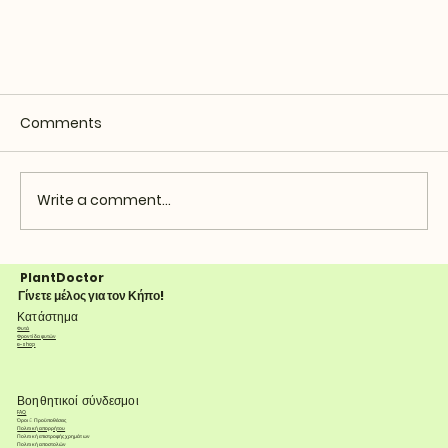
Comments
Write a comment...
PlantDoctor
Γίνετε μέλος για τον Κήπο!
Κατάστημα
Φυτά
Φροντίδα φυτών
e-shop
Βοηθητικοί σύνδεσμοι
FAQ
Όροι & Προϋποθέσεις
Πολιτική απορρήτου
Πολιτική επιστροφής χρημάτων
Πολιτική αποστολών