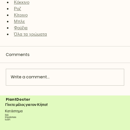
Κόκκινο
Ροζ
Κίτρινο
Μπλε
Φούξια
Όλα τα χρώματα
Comments
Write a comment...
PlantDoctor
Γίνετε μέλος για τον Κήπο!
Κατάστημα
Φυτά
Φροντίδα φυτών
e-shop