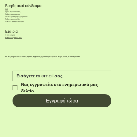
Βοηθητικοί σύνδεσμοι
FAQ
Όροι & Προϋποθέσεις
Πολιτική απορρήτου
Πολιτική επιστροφής χρημάτων
Πολιτική αποστολών
Δήλωση προσβασιμότητας
Εταιρία
Η ιστορία μας
Επικοινωνήστε μαζί μας
Θα σας ενημερώσουμε για τις μηνιαίες συμβουλές φροντίδας των φυτών. Χωρίς spam, το υποσχόμαστε.
Ναι, εγγραφείτε στο ενημερωτικό μας 
δελτίο.
Εγγραφή τώρα