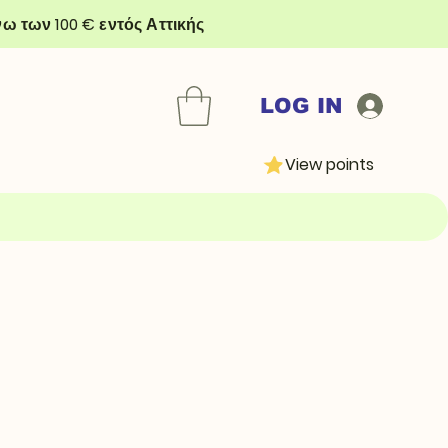
ω των 100 € εντός Αττικής
LOG IN
View points