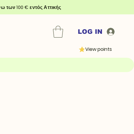
ω των 100 € εντός Αττικής
LOG IN
View points