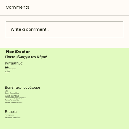
Comments
Write a comment...
PlantDoctor
Γίνετε μέλος για τον Κήπο!
Κατάστημα
Φυτά
Φροντίδα φυτών
e-shop
Βοηθητικοί σύνδεσμοι
FAQ
Όροι & Προϋποθέσεις
Πολιτική απορρήτου
Πολιτική επιστροφής χρημάτων
Πολιτική αποστολών
Δήλωση προσβασιμότητας
Εταιρία
Η ιστορία μας
Επικοινωνήστε μαζί μας