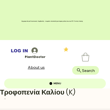
Εγγραφείτε για Γεωπονικές Συμβουλές - Δωρεάν αποστολή για παραγγελίες άνω των 100 € εντός Αττικής
LOG IN
PlantDoctor
About us
Search
MENU
Τροφοπενία Καλίου (K)
-