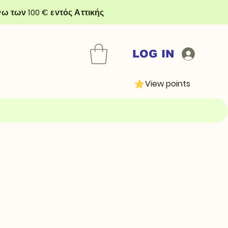
ω των 100 € εντός Αττικής
LOG IN
View points