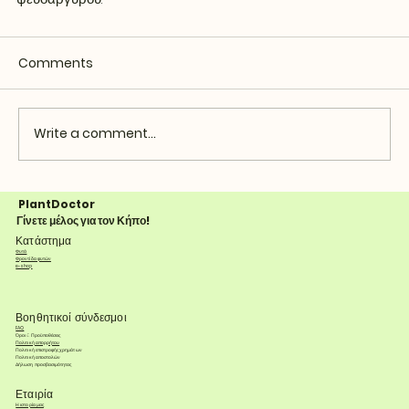
Comments
Write a comment...
PlantDoctor
Γίνετε μέλος για τον Κήπο!
Κατάστημα
Φυτά
Φροντίδα φυτών
e-shop
Βοηθητικοί σύνδεσμοι
FAQ
Όροι & Προϋποθέσεις
Πολιτική απορρήτου
Πολιτική επιστροφής χρημάτων
Πολιτική αποστολών
Δήλωση προσβασιμότητας
Εταιρία
Η ιστορία μας