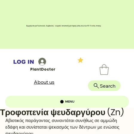
Εγγραφείτε για Γεωπονικές Συμβουλές - Δωρεάν αποστολή για παραγγελίες άνω των 100 € εντός Αττικής
LOG IN
PlantDoctor
About us
Search
MENU
Τροφοπενία ψευδαργύρου (Zn)
Αβιοτικός παράγοντας, συναντάται συνήθως σε αμμώδη 
εδάφη και συνίσταται ψεκασμός των δέντρων με ενώσεις 
ψευδαργύρου.