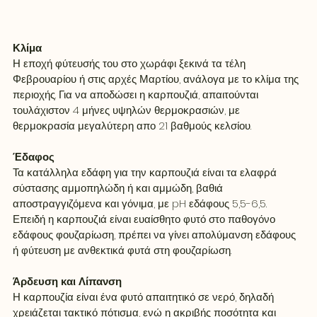
Κλίμα
Η εποχή φύτευσής του στο χωράφι ξεκινά τα τέλη 
Φεβρουαρίου ή στις αρχές Μαρτίου, ανάλογα με το κλίμα της 
περιοχής. Για να αποδώσει η καρπουζιά, απαιτούνται 
τουλάχιστον 4 μήνες υψηλών θερμοκρασιών, με 
θερμοκρασία μεγαλύτερη απο 21 βαθμούς κελσίου.
Έδαφος
Τα κατάλληλα εδάφη για την καρπουζιά είναι τα ελαφρά 
σύστασης αμμοπηλώδη ή και αμμώδη, βαθιά 
αποστραγγιζόμενα και γόνιμα, με pH εδάφους 5,5-6,5. 
Επειδή η καρπουζιά είναι ευαίσθητο φυτό στο παθογόνο 
εδάφους φουζαρίωση, πρέπει να γίνει απολύμανση εδάφους 
ή φύτευση με ανθεκτικά φυτά στη φουζαρίωση.
Άρδευση και Λίπανση
Η καρπουζία είναι ένα φυτό απαιτητικό σε νερό, δηλαδή 
χρειάζεται τακτικό πότισμα, ενώ η ακριβής ποσότητα και 