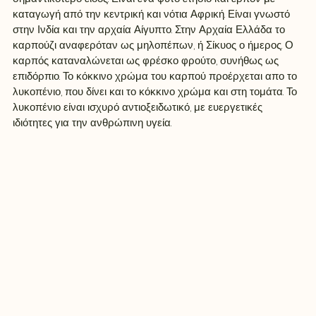
καταγωγή από την κεντρική και νότια Αφρική. Είναι γνωστό 
στην Ινδία και την αρχαία Αίγυπτο. Στην Αρχαία Ελλάδα το 
καρπούζι αναφερόταν ως μηλοπέπων, ή Σίκυος ο ήμερος. Ο 
καρπός καταναλώνεται ως φρέσκο φρούτο, συνήθως ως 
επιδόρπιο. Το κόκκινο χρώμα του καρπού προέρχεται απο το 
λυκοπένιο, που δίνει και το κόκκινο χρώμα και στη τομάτα. Το 
λυκοπένιο είναι ισχυρό αντιοξειδωτικό, με ευεργετικές 
ιδιότητες για την ανθρώπινη υγεία.