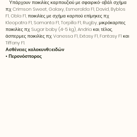
   Υπάρχουν ποικιλίες καρπουζιού με σφαιρικό-οβάλ σχήμα 
π.χ Crimson Sweet, Galaxy, Esmeralda F1, David, Byblos 
F1, Obla F1, ποικιλίες με σχήμα καρπού επίμηκες π.χ 
Kleopatra F1, Samanta F1, Torpilla F1, Rugby, μικρόκαρπες 
ποικιλίες π.χ Sugar baby (4-5 kg), Andria και, τέλος, 
άσπερμες ποικιλίες π.χ. Vanessa F1, Extasy F1, Fantasy F1 και 
Tiffany F1.
Ασθένειες κολοκυνθoειδών
• Περονόσπορος