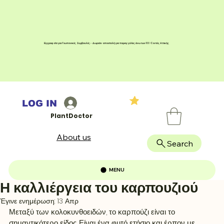
Εγγραφείτε για Γεωπονικές Συμβουλές - Δωρεάν αποστολή για παραγγελίες άνω των 100 € εντός Αττικής
LOG IN
PlantDoctor
About us
Search
MENU
Η καλλιέργεια του καρπουζιού
Έγινε ενημέρωση:
13 Απρ
Μεταξύ των κολοκυνθοειδών, το καρπούζι είναι το 
σημαντικότερο είδος. Είναι ένα φυτό ετήσιο και έρπον με 