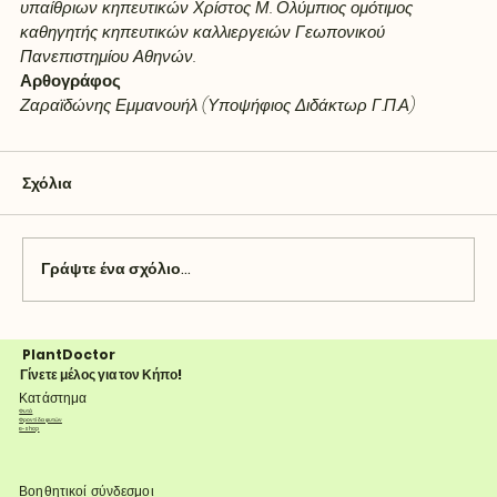
υπαίθριων κηπευτικών Χρίστος Μ. Ολύμπιος ομότιμος 
καθηγητής κηπευτικών καλλιεργειών Γεωπονικού 
Πανεπιστημίου Αθηνών.
Αρθογράφος
Ζαραϊδώνης Εμμανουήλ (Υποψήφιος Διδάκτωρ Γ.Π.Α)
Σχόλια
Γράψτε ένα σχόλιο...
PlantDoctor
Γίνετε μέλος για τον Κήπο!
Κατάστημα
Φυτά
Φροντίδα φυτών
e-shop
Βοηθητικοί σύνδεσμοι