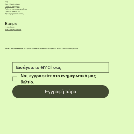
FAQ
Όροι & Προϋποθέσεις
Πολιτική απορρήτου
Πολιτική επιστροφής χρημάτων
Πολιτική αποστολών
Δήλωση προσβασιμότητας
Εταιρία
Η ιστορία μας
Επικοινωνήστε μαζί μας
Θα σας ενημερώσουμε για τις μηνιαίες συμβουλές φροντίδας των φυτών. Χωρίς spam, το υποσχόμαστε.
Ναι, εγγραφείτε στο ενημερωτικό μας 
δελτίο.
Εγγραφή τώρα