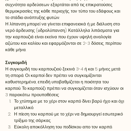
συχνότητα αρδεύσεων εξαρτάται από τις επικρατούσες 
θερμοκρασίες της κάθε περιοχής, τον τύπο του εδάφους και 
το στάδιο ανάπτυξης φυτών. 
Η λίπανση μπορεί να γίνεται επιφανειακά ή με διάλυση στο 
νερό άρδευσης (υδρολύπανση). Κατάλληλα λιπάσματα για 
την καρπουζιά είναι εκείνα που έχουν υψηλή αναλογία 
αζώτου και καλίου και εφαρμόζονται σε 2-3 δόσεις, περίπου 
κάθε μήνα.
Συγκομιδή
Η συγκομιδή του καρπουζιού ξεκινά 3-4 ή και 5 μήνες μετά 
τη σπορά. Οι καρποί δεν πρέπει να συγκομίζονται 
καθυστερημένα, επειδή υποβαθμίζεται η ποιότητα του 
καρπού. Το καρπούζι πρέπει να συγκομίζεται όταν ισχύουν οι 
3 παρακάτω προυποθέσεις:
Το χτύπημα με το χέρι στον καρπό δίνει βαρύ ήχο και όχι 
μεταλλικό.
Η πίεση του καρπού με το χέρι να δημιουργεί εσωτερικό 
τρίξιμο της σάρκας.
Εύκολη αποκόλληση του ποδίσκου απο τον καρπό.