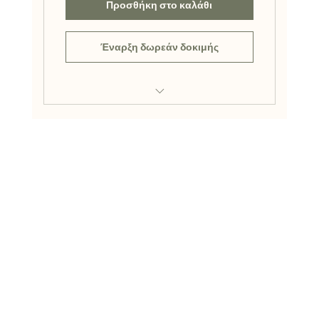
Προσθήκη στο καλάθι
Έναρξη δωρεάν δοκιμής
Διάγνωση από φωτογραφία
Αναγνώριση ασθενειών και εχθρών
Εξατομικευμένες προτάσεις
αντιμετώπισης
Υποστήριξη όλων των καλλωπιστικών
και καρποφόρων φυτών
Νέες λειτουργίες πριν από όλους
🔒 Η διάγνωση μέσω φωτογραφίας
αποτελεί Premium λειτουργία.