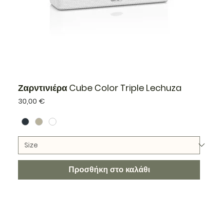
Ζαρντινιέρα Cube Color Triple Lechuza
Τιμή
30,00 €
Προσθήκη στο καλάθι