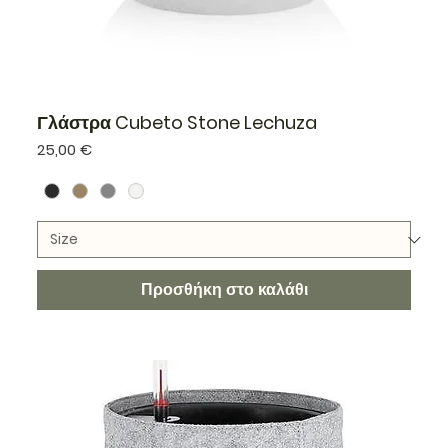
Γλάστρα Cubeto Stone Lechuza
Τιμή
25,00 €
Προσθήκη στο καλάθι