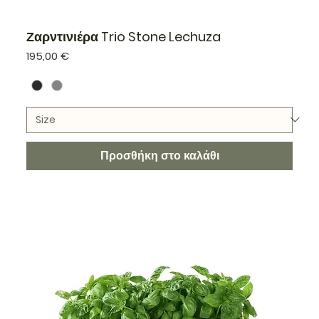
Ζαρντινιέρα Trio Stone Lechuza
Τιμή
195,00 €
Προσθήκη στο καλάθι