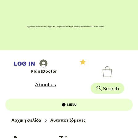
Εγγραφείτε για Γεωπονικές Συμβουλές - Δωρεάν αποστολή για παραγγελίες άνω των 100 € εντός Αττικής
LOG IN
PlantDoctor
About us
Search
MENU
Αρχική σελίδα
Αυτοποτιζόμενες