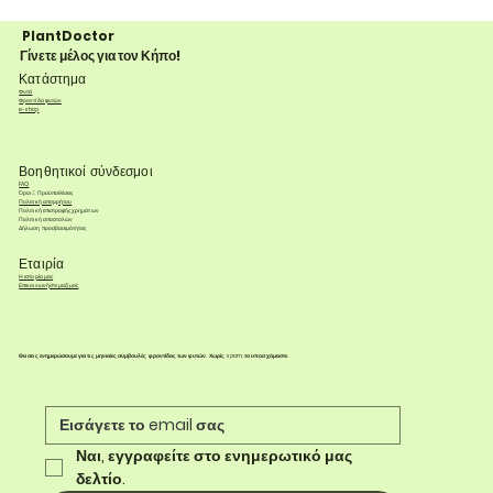
PlantDoctor
Γίνετε μέλος για τον Κήπο!
Κατάστημα
Φυτά
Φροντίδα φυτών
e-shop
Βοηθητικοί σύνδεσμοι
FAQ
Όροι & Προϋποθέσεις
Πολιτική απορρήτου
Πολιτική επιστροφής χρημάτων
Πολιτική αποστολών
Δήλωση προσβασιμότητας
Εταιρία
Η ιστορία μας
Επικοινωνήστε μαζί μας
Θα σας ενημερώσουμε για τις μηνιαίες συμβουλές φροντίδας των φυτών. Χωρίς spam, το υποσχόμαστε.
Ναι, εγγραφείτε στο ενημερωτικό μας 
δελτίο.