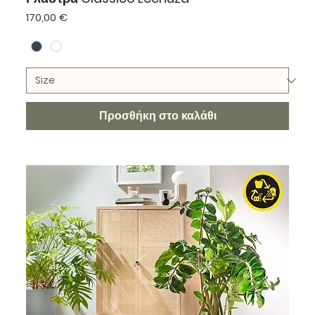
Τιμή
170,00 €
Προσθήκη στο καλάθι