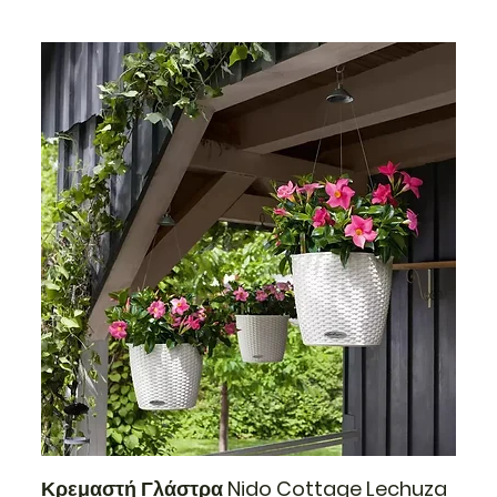
Κρεμαστή Γλάστρα Nido Cottage Lechuza