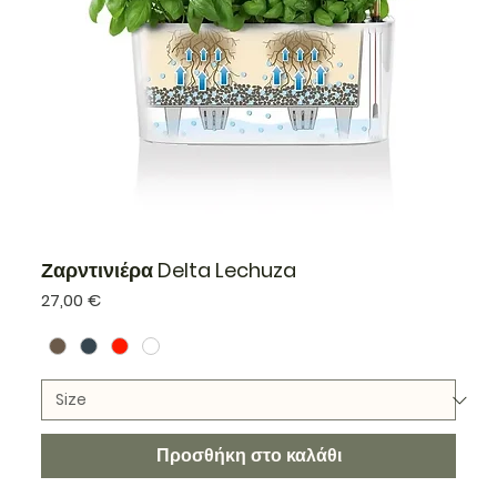
Ζαρντινιέρα Delta Lechuza
Τιμή
27,00 €
Προσθήκη στο καλάθι