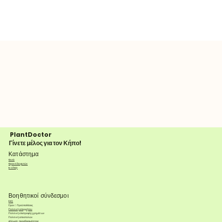
PlantDoctor
Γίνετε μέλος για τον Κήπο!
Κατάστημα
Φυτά
Φροντίδα φυτών
e-shop
Βοηθητικοί σύνδεσμοι
FAQ
Όροι & Προϋποθέσεις
Πολιτική απορρήτου
Πολιτική επιστροφής χρημάτων
Πολιτική αποστολών
Δήλωση προσβασιμότητας