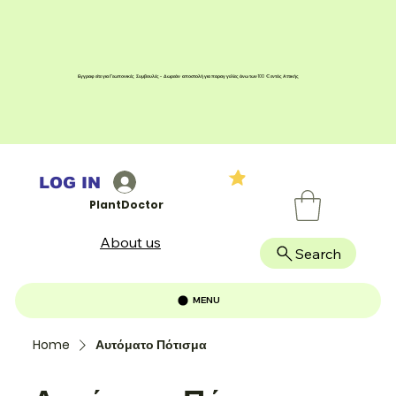
Εγγραφείτε για Γεωπονικές Συμβουλές - Δωρεάν αποστολή για παραγγελίες άνω των 100 € εντός Αττικής
LOG IN
PlantDoctor
About us
Search
MENU
Home
Αυτόματο Πότισμα