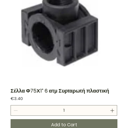
Σέλλα Φ75Χ1” 6 ατμ Συρταρωτή πλαστική
Price
€3.40
Add to Cart