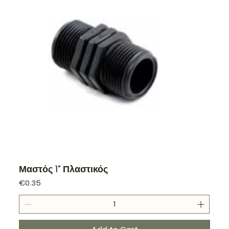
Μαστός 1” Πλαστικός
Price
€0.35