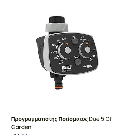
Προγραμματιστής Ποτίσματος Due 5 Gf
Garden
Price