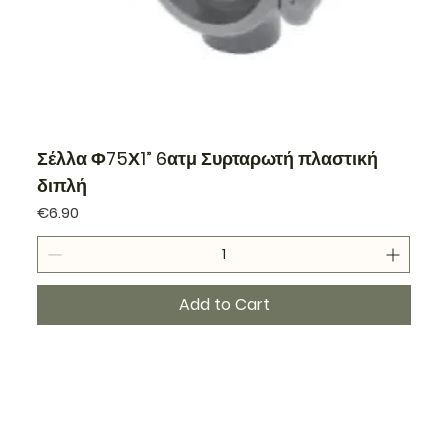
Σέλλα Φ75Χ1” 6ατμ Συρταρωτή πλαστική
διπλή
Price
€6.90
Add to Cart