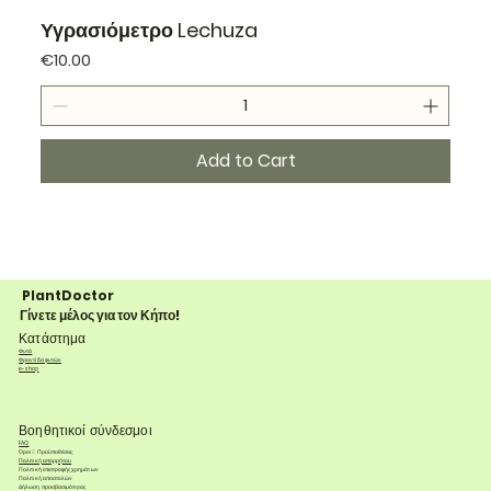
Υγρασιόμετρο Lechuza
Price
€10.00
Add to Cart
PlantDoctor
Γίνετε μέλος για τον Κήπο!
Κατάστημα
Φυτά
Φροντίδα φυτών
e-shop
Βοηθητικοί σύνδεσμοι
FAQ
Όροι & Προϋποθέσεις
Πολιτική απορρήτου
Πολιτική επιστροφής χρημάτων
Πολιτική αποστολών
Δήλωση προσβασιμότητας