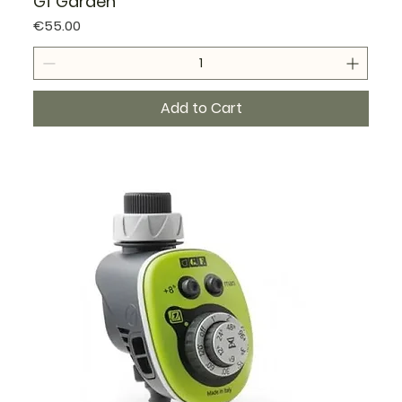
Gf Garden
Price
€55.00
Add to Cart