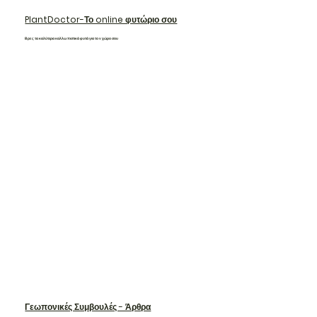
PlantDoctor-Το online φυτώριο σου
Βρες τα καλύτερα καλλωπιστικά φυτά για τον χώρο σου
Γεωπονικές Συμβουλές - Άρθρα