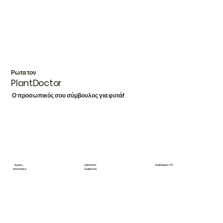
Ρωτα τον​
PlantDoctor
Ο προσωπικός σου σύμβουλος για φυτά!
Αξιόπιστες
Διαθέσιμοσ 24h
Άμεσες
Συμβουλές
απαντήσεις