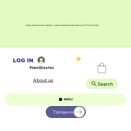
Εγγραφείτε για Γεωπονικές Συμβουλές - Δωρεάν αποστολή για παραγγελίες άνω των 100 € εντός Αττικής
LOG IN
PlantDoctor
About us
Search
MENU
Τηλέφωνο