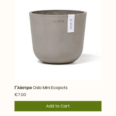
Γλάστρα Oslo Mini Ecopots
Price
€7.00
Add to Cart