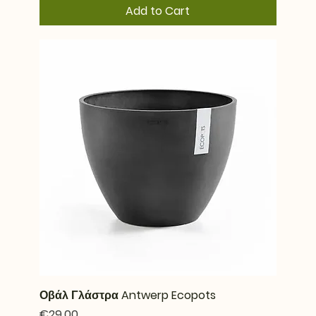
Add to Cart
Οβάλ Γλάστρα Antwerp Ecopots
Price
€29.00