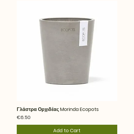
Γλάστρα Ορχιδέας Morinda Ecopots
Price
€6.50
Add to Cart