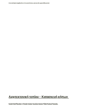
Ανακαλύψτε συμβουλές απο γεωπόνους για σωστή φροντίδα φυτών
Αρχιτεκτονική τοπίου - Κατασκευή κήπων
Κλείσε ραντεβού στον χώρο σου με έναν γεωπόνο για τον σχεδιασμό του κήπου σου.