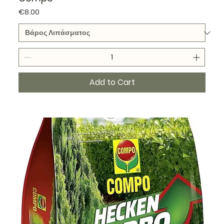
Price
€8.00
Add to Cart