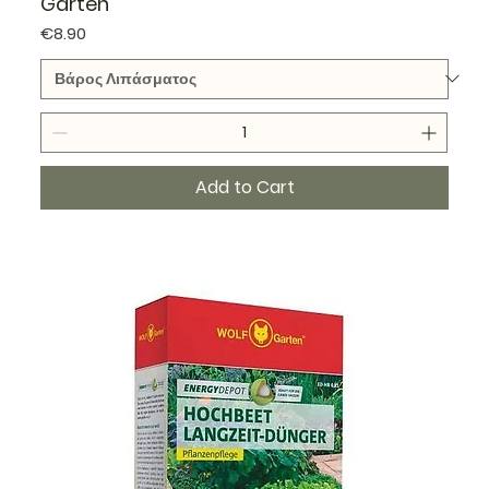
Garten
Price
€8.90
Add to Cart