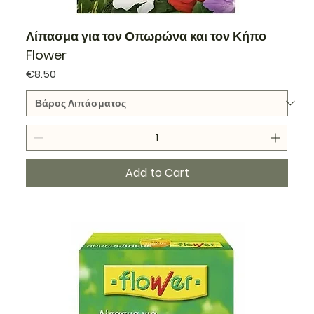
Λίπασμα για τον Οπωρώνα και τον Κήπο
Flower
Price
€8.50
Add to Cart