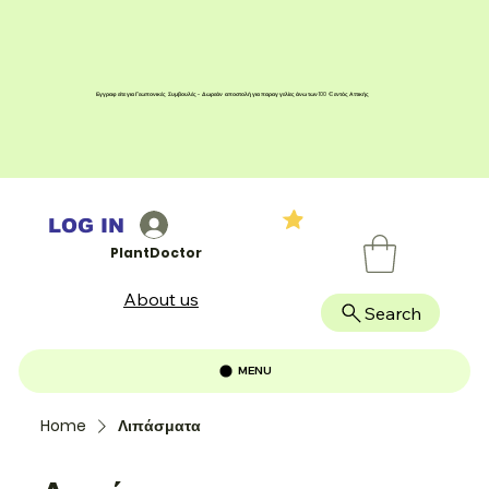
Εγγραφείτε για Γεωπονικές Συμβουλές - Δωρεάν αποστολή για παραγγελίες άνω των 100 € εντός Αττικής
LOG IN
PlantDoctor
About us
Search
MENU
Home
Λιπάσματα