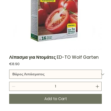
Λίπασμα για Ντομάτες ED-TO Wolf Garten
Price
€8.90
Add to Cart