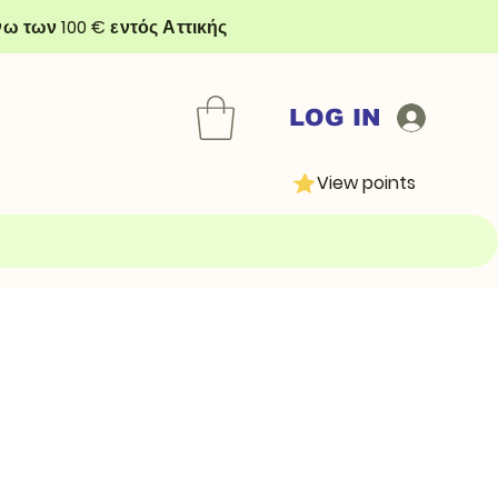
ω των 100 € εντός Αττικής
LOG IN
View points