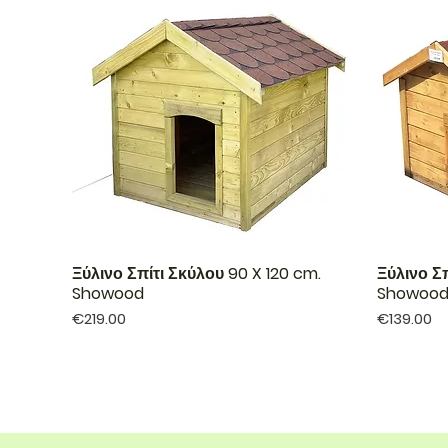
Ξύλινο Σπίτι Σκύλου 90 X 120 cm.
Ξύλινο Σ
Showood
Showoo
Price
Price
€219.00
€139.00