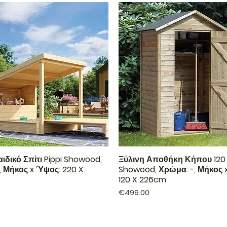
ιδικό Σπίτι Pippi Showood,
Ξύλινη Αποθήκη Κήπου 120 
, Μήκος x Ύψος: 220 X
Showood, Χρώμα: -, Μήκος 
120 X 226cm
Price
€499.00