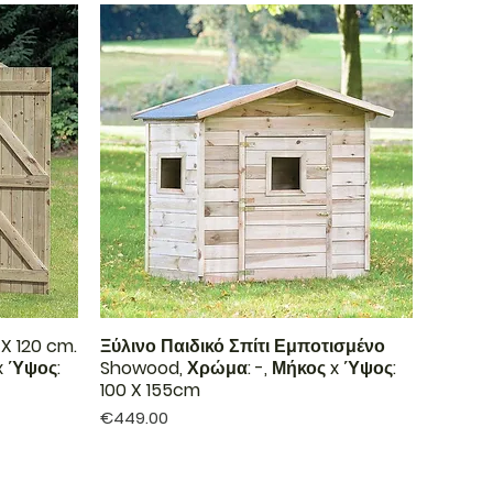
X 120 cm.
Ξύλινο Παιδικό Σπίτι Εμποτισμένο
x Ύψος:
Showood, Χρώμα: -, Μήκος x Ύψος:
100 X 155cm
Price
€449.00