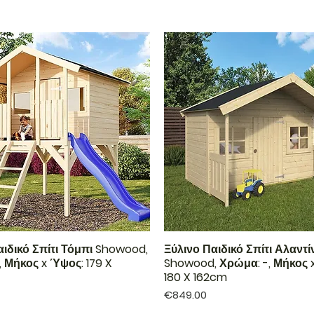
αιδικό Σπίτι Τόμπι Showood,
Ξύλινο Παιδικό Σπίτι Αλαντί
, Μήκος x Ύψος: 179 X
Showood, Χρώμα: -, Μήκος 
180 X 162cm
Price
€849.00