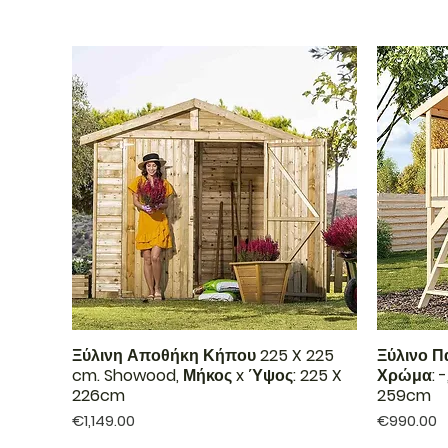
Ξύλινη Αποθήκη Κήπου 225 X 225
Ξύλινο Π
cm. Showood, Μήκος x Ύψος: 225 X
Χρώμα: -
226cm
259cm
Price
Price
€1,149.00
€990.00