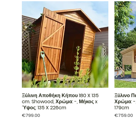
Ξύλινη Αποθήκη Κήπου 180 X 135
Ξύλινο Πα
cm. Showood, Χρώμα: -, Μήκος x
Χρώμα: -
Ύψος: 135 X 226cm
179cm
Price
Price
€799.00
€759.00