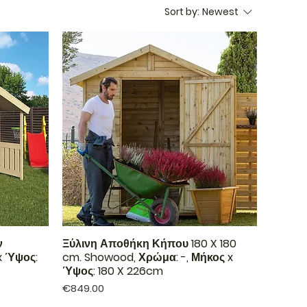
Sort by:
Newest
ν
Ξύλινη Αποθήκη Κήπου 180 X 180
x Ύψος:
cm. Showood, Χρώμα: -, Μήκος x
Ύψος: 180 X 226cm
Price
€849.00