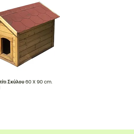
πίτι Σκύλου 60 X 90 cm.
d