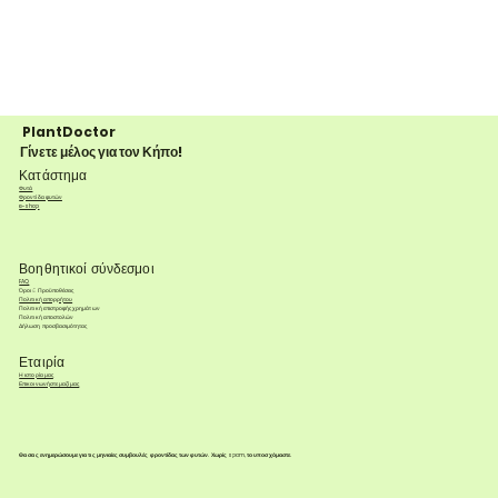
PlantDoctor
Γίνετε μέλος για τον Κήπο!
Κατάστημα
Φυτά
Φροντίδα φυτών
e-shop
Βοηθητικοί σύνδεσμοι
FAQ
Όροι & Προϋποθέσεις
Πολιτική απορρήτου
Πολιτική επιστροφής χρημάτων
Πολιτική αποστολών
Δήλωση προσβασιμότητας
Εταιρία
Η ιστορία μας
Επικοινωνήστε μαζί μας
Θα σας ενημερώσουμε για τις μηνιαίες συμβουλές φροντίδας των φυτών. Χωρίς spam, το υποσχόμαστε.