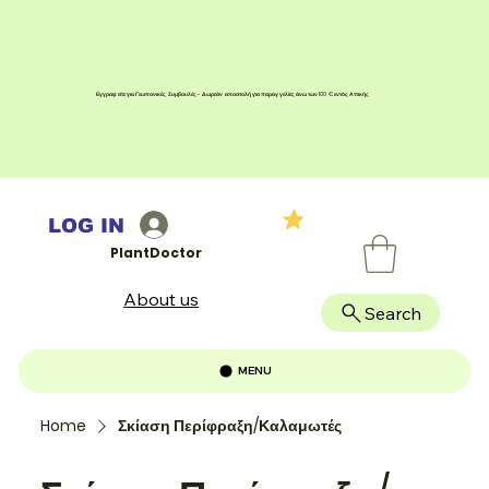
Εγγραφείτε για Γεωπονικές Συμβουλές - Δωρεάν αποστολή για παραγγελίες άνω των 100 € εντός Αττικής
LOG IN
PlantDoctor
About us
Search
MENU
Home
Σκίαση Περίφραξη/Καλαμωτές