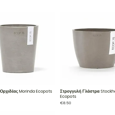
Ορχιδέας Morinda Ecopots
Στρογγυλή Γλάστρα Stockh
Ecopots
Price
€8.50