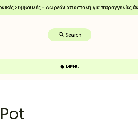
ονικές Συμβουλές - Δωρεάν αποστολή για παραγγελίες άν
Search
MENU
oPot