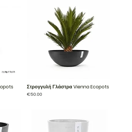
copots
Στρογγυλή Γλάστρα Vienna Ecopots
Price
€50.00