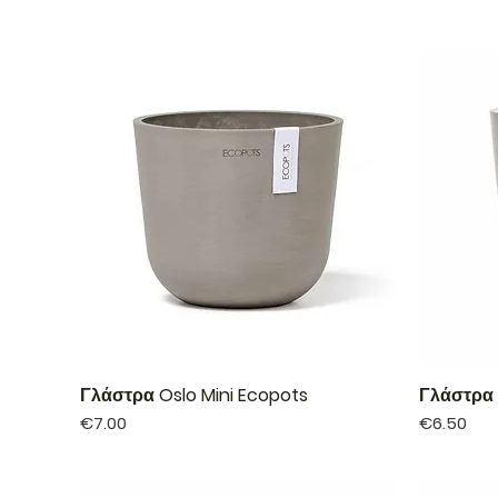
Γλάστρα Oslo Mini Ecopots
Γλάστρα 
Price
Price
€7.00
€6.50