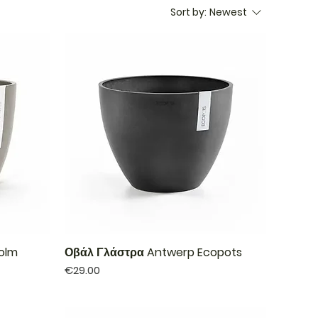
Sort by:
Newest
olm
Οβάλ Γλάστρα Antwerp Ecopots
Price
€29.00