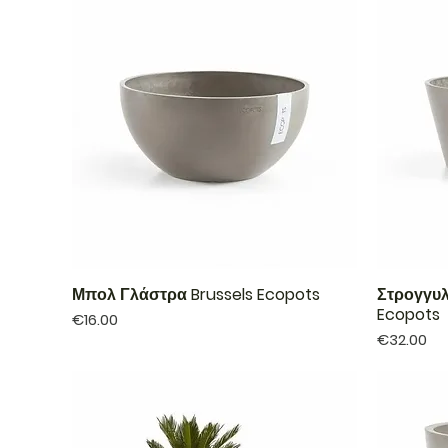
Μπολ Γλάστρα Brussels Ecopots
Στρογγυλ
Ecopots
Price
€16.00
Price
€32.00