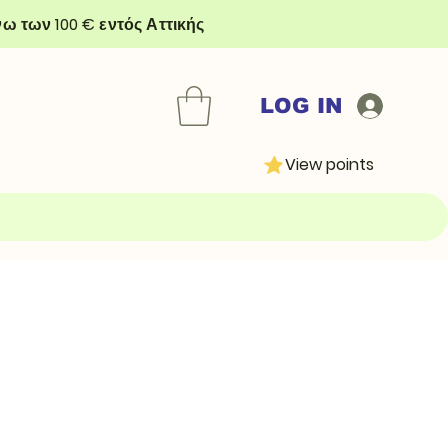
ω των 100 € εντός Αττικής
LOG IN
View points