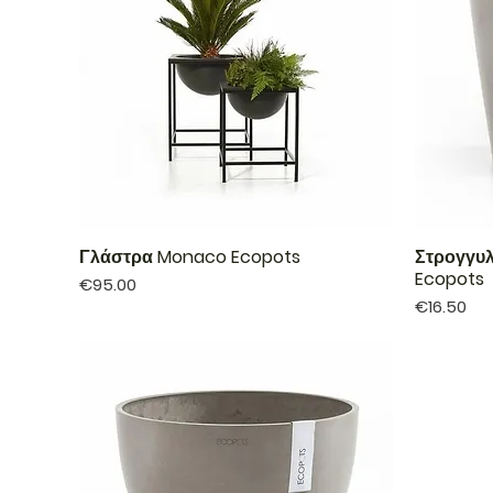
Γλάστρα Monaco Ecopots
Στρογγυ
Ecopots
Price
€95.00
Price
€16.50