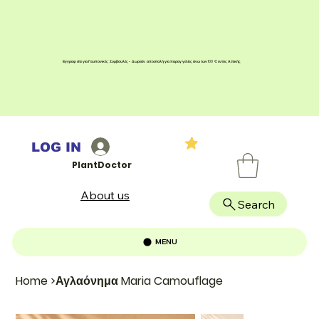
Εγγραφείτε για Γεωπονικές Συμβουλές - Δωρεάν αποστολή για παραγγελίες άνω των 100 € εντός Αττικής
LOG IN
PlantDoctor
About us
Search
MENU
Home
>
Αγλαόνημα Maria Camouflage