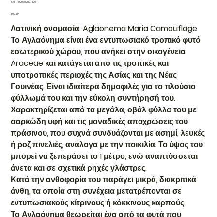
SKU
SKU:
000600007496
000600007496
Price
€24.00
Λατινική ονομασία: Aglaonema Maria Camouflage
Το Αγλαόνημα είναι ένα εντυπωσιακό τροπικό φυτό
εσωτερικού χώρου, που ανήκει στην οικογένεια
Araceae και κατάγεται από τις τροπικές και
υποτροπικές περιοχές της Ασίας και της Νέας
Γουινέας. Είναι ιδιαίτερα δημοφιλές για το πλούσιο
φύλλωμά του και την εύκολη συντήρησή του.
Χαρακτηρίζεται από τα μεγάλα, οβάλ φύλλα του με
σαρκώδη υφή και τις μοναδικές αποχρώσεις του
πράσινου, που συχνά συνδυάζονται με ασημί, λευκές
ή ροζ πινελιές, ανάλογα με την ποικιλία. Το ύψος του
μπορεί να ξεπεράσει το 1 μέτρο, ενώ αναπτύσσεται
άνετα και σε σχετικά ρηχές γλάστρες.
Κατά την ανθοφορία του παράγει μικρά, διακριτικά
άνθη, τα οποία στη συνέχεια μετατρέπονται σε
εντυπωσιακούς κίτρινους ή κόκκινους καρπούς.
Το Αγλαόνημα θεωρείται ένα από τα φυτά που