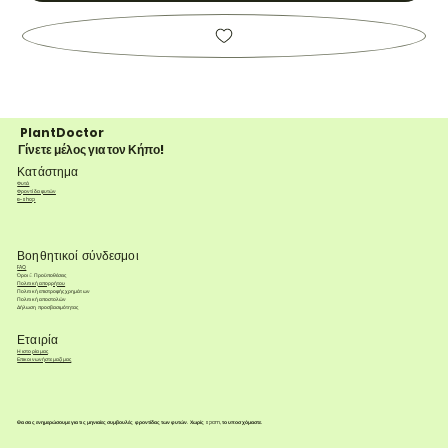
PlantDoctor
Γίνετε μέλος για τον Κήπο!
Κατάστημα
Φυτά
Φροντίδα φυτών
e-shop
Βοηθητικοί σύνδεσμοι
FAQ
Όροι & Προϋποθέσεις
Πολιτική απορρήτου
Πολιτική επιστροφής χρημάτων
Πολιτική αποστολών
Δήλωση προσβασιμότητας
Εταιρία
Η ιστορία μας
Επικοινωνήστε μαζί μας
Θα σας ενημερώσουμε για τις μηνιαίες συμβουλές φροντίδας των φυτών. Χωρίς spam, το υποσχόμαστε.