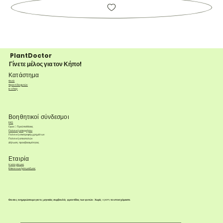
PlantDoctor
Γίνετε μέλος για τον Κήπο!
Κατάστημα
Φυτά
Φροντίδα φυτών
e-shop
Βοηθητικοί σύνδεσμοι
FAQ
Όροι & Προϋποθέσεις
Πολιτική απορρήτου
Πολιτική επιστροφής χρημάτων
Πολιτική αποστολών
Δήλωση προσβασιμότητας
Εταιρία
Η ιστορία μας
Επικοινωνήστε μαζί μας
Θα σας ενημερώσουμε για τις μηνιαίες συμβουλές φροντίδας των φυτών. Χωρίς spam, το υποσχόμαστε.