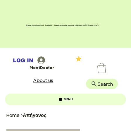
Εγγραφείτε για Γεωπονικές Συμβουλές - Δωρεάν αποστολή για παραγγελίες άνω των 100 € εντός Αττικής
LOG IN
PlantDoctor
About us
Search
MENU
Home
>
Απήγανος