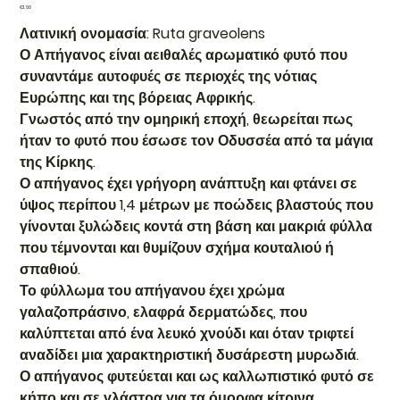
Price
€1.60
Λατινική ονομασία: Ruta graveolens
Ο Απήγανος είναι αειθαλές αρωματικό φυτό που
συναντάμε αυτοφυές σε περιοχές της νότιας
Ευρώπης και της βόρειας Αφρικής.
Γνωστός από την ομηρική εποχή, θεωρείται πως
ήταν το φυτό που έσωσε τον Οδυσσέα από τα μάγια
της Κίρκης.
Ο απήγανος έχει γρήγορη ανάπτυξη και φτάνει σε
ύψος περίπου 1,4 μέτρων με ποώδεις βλαστούς που
γίνονται ξυλώδεις κοντά στη βάση και μακριά φύλλα
που τέμνονται και θυμίζουν σχήμα κουταλιού ή
σπαθιού.
Το φύλλωμα του απήγανου έχει χρώμα
γαλαζοπράσινο, ελαφρά δερματώδες, που
καλύπτεται από ένα λευκό χνούδι και όταν τριφτεί
αναδίδει μια χαρακτηριστική δυσάρεστη μυρωδιά.
Ο απήγανος φυτεύεται και ως καλλωπιστικό φυτό σε
κήπο και σε γλάστρα για τα όμορφα κίτρινα