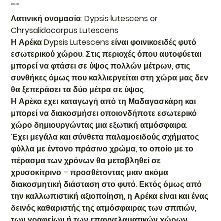
Price
€19.00
Λατινική ονομασία: Dypsis lutescens or
Chrysalidocarpus Lutescens
Η Αρέκα Dypsis Lutescens είναι φοινικοειδές φυτό
εσωτερικού χώρου. Στις περιοχές όπου αυτοφύεται
μπορεί να φτάσει σε ύψος πολλών μέτρων, στις
συνθήκες όμως που καλλιεργείται στη χώρα μας δεν
θα ξεπεράσει τα δύο μέτρα σε ύψος.
Η Αρέκα εχει καταγωγή από τη Μαδαγασκάρη και
μπορεί να διακοσμήσει οποιονδήποτε εσωτερικό
χώρο δημιουργώντας μια εξωτική ατμόσφαιρα.
Έχει μεγάλα και σύνθετα παλαμοειδούς σχήματος
φύλλα με έντονο πράσινο χρώμα, το οποίο με το
πέρασμα των χρόνων θα μεταβληθεί σε
χρυσοκίτρινο – προσθέτοντας μιαν ακόμα
διακοσμητική διάσταση στο φυτό. Εκτός όμως από
την καλλωπιστική αξιοποίηση, η Αρέκα είναι και ένας
δεινός καθαριστής της ατμόσφαιρας των σπιτιών,
των γραφείων ή των επαγγελαματικών χώρων