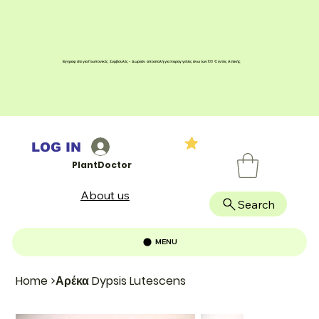
Εγγραφείτε για Γεωπονικές Συμβουλές - Δωρεάν αποστολή για παραγγελίες άνω των 100 € εντός Αττικής
LOG IN
PlantDoctor
About us
Search
MENU
Home
>
Αρέκα Dypsis Lutescens