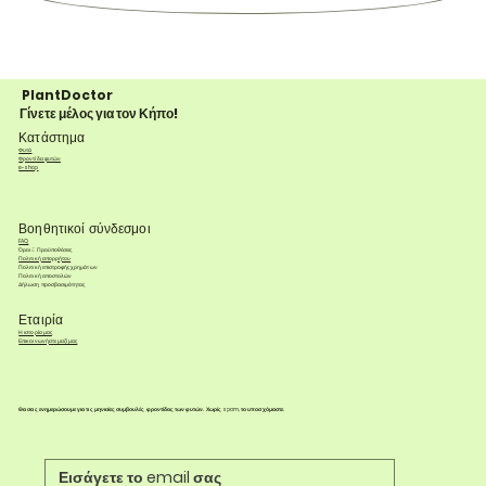
PlantDoctor
Γίνετε μέλος για τον Κήπο!
Κατάστημα
Φυτά
Φροντίδα φυτών
e-shop
Βοηθητικοί σύνδεσμοι
FAQ
Όροι & Προϋποθέσεις
Πολιτική απορρήτου
Πολιτική επιστροφής χρημάτων
Πολιτική αποστολών
Δήλωση προσβασιμότητας
Εταιρία
Η ιστορία μας
Επικοινωνήστε μαζί μας
Θα σας ενημερώσουμε για τις μηνιαίες συμβουλές φροντίδας των φυτών. Χωρίς spam, το υποσχόμαστε.