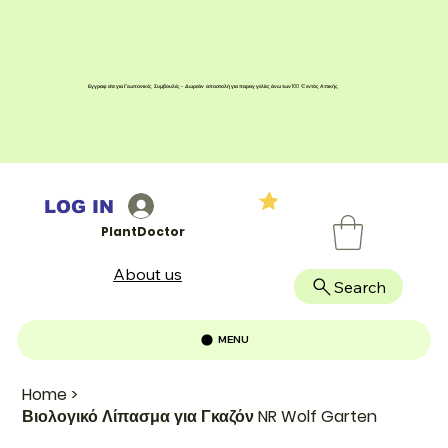
Εγγραφείτε για Γεωπονικές Συμβουλές - Δωρεάν αποστολή για παραγγελίες άνω των 100 € εντός Αττικής
LOG IN
PlantDoctor
About us
Search
MENU
Home
>
Βιολογικό Λίπασμα για Γκαζόν NR Wolf Garten