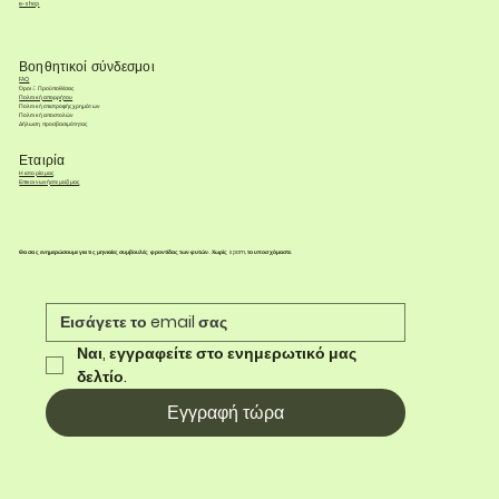
e-shop
Βοηθητικοί σύνδεσμοι
FAQ
Όροι & Προϋποθέσεις
Πολιτική απορρήτου
Πολιτική επιστροφής χρημάτων
Πολιτική αποστολών
Δήλωση προσβασιμότητας
Εταιρία
Η ιστορία μας
Επικοινωνήστε μαζί μας
Θα σας ενημερώσουμε για τις μηνιαίες συμβουλές φροντίδας των φυτών. Χωρίς spam, το υποσχόμαστε.
Ναι, εγγραφείτε στο ενημερωτικό μας 
δελτίο.
Εγγραφή τώρα