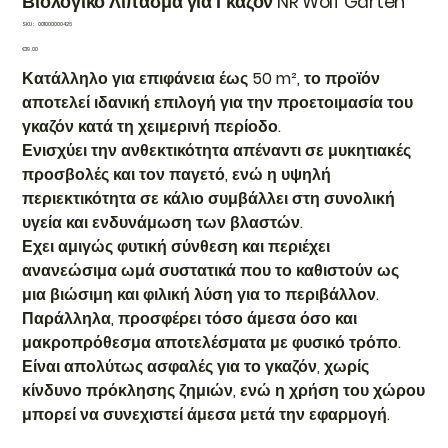
Βιολογικό Λίπασμα για Γκαζόν NR Wolf Garten
SKU
SKU:
001000000426
001000000426
Price
€19.00
Κατάλληλο για επιφάνεια έως 50 m², το προϊόν
αποτελεί ιδανική επιλογή για την προετοιμασία του
γκαζόν κατά τη χειμερινή περίοδο.
Ενισχύει την ανθεκτικότητα απέναντι σε μυκητιακές
προσβολές και τον παγετό, ενώ η υψηλή
περιεκτικότητα σε κάλιο συμβάλλει στη συνολική
υγεία και ενδυνάμωση των βλαστών.
Εχει αμιγώς φυτική σύνθεση και περιέχει
ανανεώσιμα ωμά συστατικά που το καθιστούν ως
μια βιώσιμη και φιλική λύση για το περιβάλλον.
Παράλληλα, προσφέρει τόσο άμεσα όσο και
μακροπρόθεσμα αποτελέσματα με φυσικό τρόπο.
Είναι απολύτως ασφαλές για το γκαζόν, χωρίς
κίνδυνο πρόκλησης ζημιών, ενώ η χρήση του χώρου
μπορεί να συνεχιστεί άμεσα μετά την εφαρμογή.