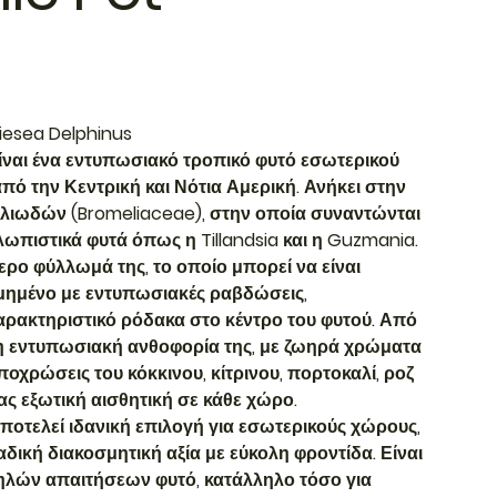
iesea Delphinus
είναι ένα εντυπωσιακό τροπικό φυτό εσωτερικού
ό την Κεντρική και Νότια Αμερική. Ανήκει στην
ελιωδών (Bromeliaceae), στην οποία συναντώνται
ωπιστικά φυτά όπως η Tillandsia και η Guzmania.
ίτερο φύλλωμά της, το οποίο μπορεί να είναι
ημένο με εντυπωσιακές ραβδώσεις,
αρακτηριστικό ρόδακα στο κέντρο του φυτού. Από
η εντυπωσιακή ανθοφορία της, με ζωηρά χρώματα
οχρώσεις του κόκκινου, κίτρινου, πορτοκαλί, ροζ
ς εξωτική αισθητική σε κάθε χώρο.
αποτελεί ιδανική επιλογή για εσωτερικούς χώρους,
δική διακοσμητική αξία με εύκολη φροντίδα. Είναι
μηλών απαιτήσεων φυτό, κατάλληλο τόσο για