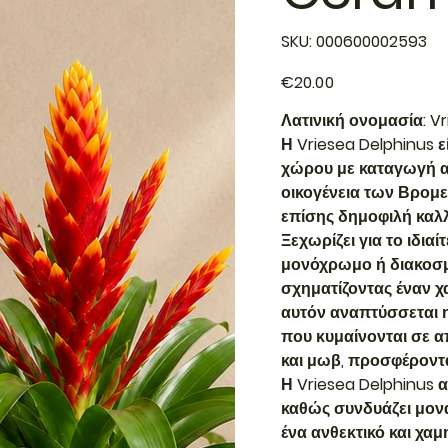
SKU
SKU:
000600002593
000600002593
Price
€20.00
Λατινική ονομασία: Vr
Η Vriesea Delphinus 
χώρου με καταγωγή απ
οικογένεια των Βρομ
επίσης δημοφιλή καλλ
Ξεχωρίζει για το ιδια
μονόχρωμο ή διακοσμ
σχηματίζοντας έναν χ
αυτόν αναπτύσσεται 
που κυμαίνονται σε απ
και μωβ, προσφέροντα
Η Vriesea Delphinus 
καθώς συνδυάζει μονα
ένα ανθεκτικό και χα