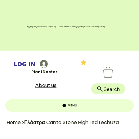
Εγγραφείτε για Γεωπονικές Συμβουλές - Δωρεάν αποστολή για παραγγελίες άνω των 100 € εντός Αττικής
LOG IN
PlantDoctor
About us
Search
MENU
Home
>
Γλάστρα Canto Stone High Led Lechuza