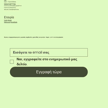
Όροι & Προϋποθέσεις
Πολιτική απορρήτου
Πολιτική επιστροφής χρημάτων
Πολιτική αποστολών
Δήλωση προσβασιμότητας
Εταιρία
Η ιστορία μας
Επικοινωνήστε μαζί μας
Θα σας ενημερώσουμε για τις μηνιαίες συμβουλές φροντίδας των φυτών. Χωρίς spam, το υποσχόμαστε.
Ναι, εγγραφείτε στο ενημερωτικό μας 
δελτίο.
Εγγραφή τώρα