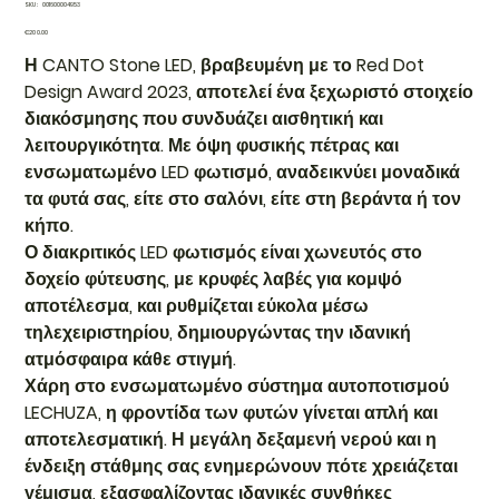
SKU
SKU:
001600004953
001600004953
Price
€200.00
Η CANTO Stone LED, βραβευμένη με το Red Dot
Design Award 2023, αποτελεί ένα ξεχωριστό στοιχείο
διακόσμησης που συνδυάζει αισθητική και
λειτουργικότητα. Με όψη φυσικής πέτρας και
ενσωματωμένο LED φωτισμό, αναδεικνύει μοναδικά
τα φυτά σας, είτε στο σαλόνι, είτε στη βεράντα ή τον
κήπο.
Ο διακριτικός LED φωτισμός είναι χωνευτός στο
δοχείο φύτευσης, με κρυφές λαβές για κομψό
αποτέλεσμα, και ρυθμίζεται εύκολα μέσω
τηλεχειριστηρίου, δημιουργώντας την ιδανική
ατμόσφαιρα κάθε στιγμή.
Χάρη στο ενσωματωμένο σύστημα αυτοποτισμού
LECHUZA, η φροντίδα των φυτών γίνεται απλή και
αποτελεσματική. Η μεγάλη δεξαμενή νερού και η
ένδειξη στάθμης σας ενημερώνουν πότε χρειάζεται
γέμισμα, εξασφαλίζοντας ιδανικές συνθήκες