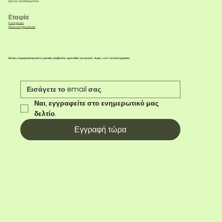
Δήλωση προσβασιμότητας
Εταιρία
Η ιστορία μας
Επικοινωνήστε μαζί μας
Θα σας ενημερώσουμε για τις μηνιαίες συμβουλές φροντίδας των φυτών. Χωρίς spam, το υποσχόμαστε.
Ναι, εγγραφείτε στο ενημερωτικό μας 
δελτίο.
Εγγραφή τώρα