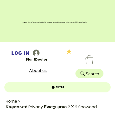
Εγγραφείτε για Γεωπονικές Συμβουλές - Δωρεάν αποστολή για παραγγελίες άνω των 100 € εντός Αττικής
LOG IN
PlantDoctor
About us
Search
MENU
Home
>
Καφασωτό Privacy Ενισχυμένο 2 Χ 2 Showood