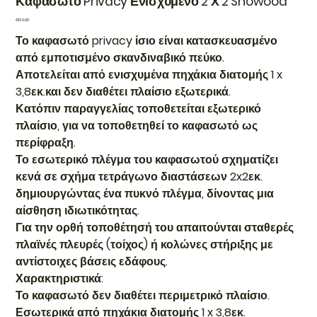
Καφασωτό Privacy Ενισχυμένο 2 Χ 2 Showood
Price
€139.00
Το καφασωτό privacy ίσιο είναι κατασκευασμένο
από εμποτισμένο σκανδιναβικό πεύκο.
Αποτελείται από ενισχυμένα πηχάκια διατομής 1 x
3,8εκ.και δεν διαθέτει πλαίσιο εξωτερικά.
Κατόπιν παραγγελίας τοποθετείται εξωτερικό
πλαίσιο, για να τοποθετηθεί το καφασωτό ως
περίφραξη.
Το εσωτερικό πλέγμα του καφασωτού σχηματίζει
κενά σε σχήμα τετράγωνο διαστάσεων 2x2εκ.
δημιουργώντας ένα πυκνό πλέγμα, δίνοντας μια
αίσθηση ιδιωτικότητας.
Για την ορθή τοποθέτησή του απαιτούνται σταθερές
πλαϊνές πλευρές (τοίχος) ή κολώνες στήριξης με
αντίστοιχες βάσεις εδάφους.
Χαρακτηριστικά:
Το καφασωτό δεν διαθέτει περιμετρικό πλαίσιο.
Εσωτερικά από πηχάκια διατομής 1 x 3,8εκ.