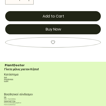
Add to Cart
Buy Now
PlantDoctor
Γίνετε μέλος για τον Κήπο!
Κατάστημα
Φυτά
Φροντίδα φυτών
e-shop
Βοηθητικοί σύνδεσμοι
FAQ
Όροι & Προϋποθέσεις
Πολιτική απορρήτου
Πολιτική επιστροφής χρημάτων
Πολιτική αποστολών