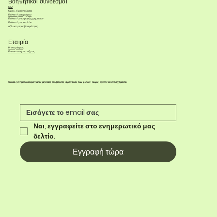
Βοηθητικοί σύνδεσμοι
FAQ
Όροι & Προϋποθέσεις
Πολιτική απορρήτου
Πολιτική επιστροφής χρημάτων
Πολιτική αποστολών
Δήλωση προσβασιμότητας
Εταιρία
Η ιστορία μας
Επικοινωνήστε μαζί μας
Θα σας ενημερώσουμε για τις μηνιαίες συμβουλές φροντίδας των φυτών. Χωρίς spam, το υποσχόμαστε.
Ναι, εγγραφείτε στο ενημερωτικό μας 
δελτίο.
Εγγραφή τώρα