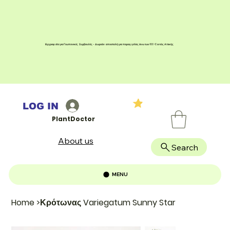
Εγγραφείτε για Γεωπονικές Συμβουλές - Δωρεάν αποστολή για παραγγελίες άνω των 100 € εντός Αττικής
LOG IN
PlantDoctor
About us
Search
MENU
Home
>
Κρότωνας Variegatum Sunny Star