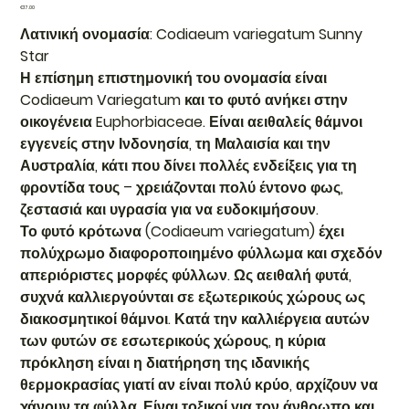
Price
€17.00
Λατινική ονομασία: Codiaeum variegatum Sunny
Star
Η επίσημη επιστημονική του ονομασία είναι
Codiaeum Variegatum και το φυτό ανήκει στην
οικογένεια Euphorbiaceae. Είναι αειθαλείς θάμνοι
εγγενείς στην Ινδονησία, τη Μαλαισία και την
Αυστραλία, κάτι που δίνει πολλές ενδείξεις για τη
φροντίδα τους – χρειάζονται πολύ έντονο φως,
ζεστασιά και υγρασία για να ευδοκιμήσουν.
Το φυτό κρότωνα (Codiaeum variegatum) έχει
πολύχρωμο διαφοροποιημένο φύλλωμα και σχεδόν
απεριόριστες μορφές φύλλων. Ως αειθαλή φυτά,
συχνά καλλιεργούνται σε εξωτερικούς χώρους ως
διακοσμητικοί θάμνοι. Κατά την καλλιέργεια αυτών
των φυτών σε εσωτερικούς χώρους, η κύρια
πρόκληση είναι η διατήρηση της ιδανικής
θερμοκρασίας γιατί αν είναι πολύ κρύο, αρχίζουν να
χάνουν τα φύλλα. Είναι τοξικοί για τον άνθρωπο και