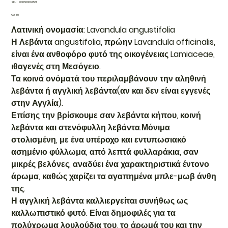
SKU
SKU:
000600004561
000600004561
Price
€2.80
Λατινική ονομασία: Lavandula angustifolia
Η Λεβάντα angustifolia, πρώην Lavandula officinalis,
είναι ένα ανθοφόρο φυτό της οικογένειας Lamiaceae,
ιθαγενές στη Μεσόγειο.
Τα κοινά ονόματά του περιλαμβάνουν την αληθινή
λεβάντα ή αγγλική λεβάντα(αν και δεν είναι εγγενές
στην Αγγλία).
Επίσης την βρίσκουμε σαν λεβάντα κήπου, κοινή
λεβάντα και στενόφυλλη λεβάντα.Μόνιμα
στολισμένη, με ένα υπέροχο και εντυπωσιακό
ασημένιο φύλλωμα, από λεπτά φυλλαράκια, σαν
μικρές βελόνες, αναδύει ένα χαρακτηριστικά έντονο
άρωμα, καθώς χαρίζει τα αγαπημένα μπλε-μωβ άνθη
της.
Η αγγλική λεβάντα καλλιεργείται συνήθως ως
καλλωπιστικό φυτό. Είναι δημοφιλές για τα
πολύχρωμα λουλούδια του, το άρωμά του και την