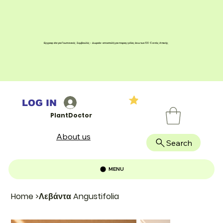
Εγγραφείτε για Γεωπονικές Συμβουλές - Δωρεάν αποστολή για παραγγελίες άνω των 100 € εντός Αττικής
LOG IN
PlantDoctor
About us
Search
MENU
Home
>
Λεβάντα Angustifolia