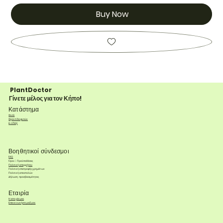
Buy Now
PlantDoctor
Γίνετε μέλος για τον Κήπο!
Κατάστημα
Φυτά
Φροντίδα φυτών
e-shop
Βοηθητικοί σύνδεσμοι
FAQ
Όροι & Προϋποθέσεις
Πολιτική απορρήτου
Πολιτική επιστροφής χρημάτων
Πολιτική αποστολών
Δήλωση προσβασιμότητας
Εταιρία
Η ιστορία μας
Επικοινωνήστε μαζί μας