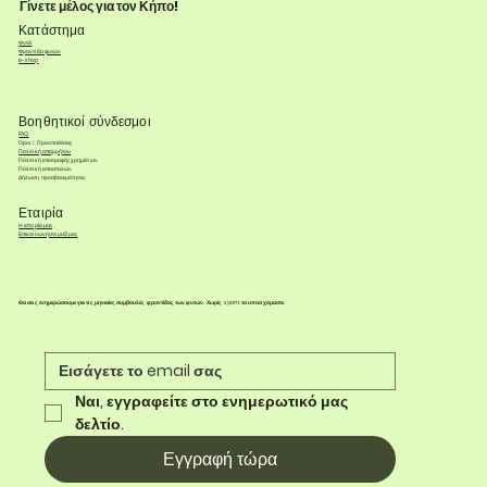
Γίνετε μέλος για τον Κήπο!
Κατάστημα
Φυτά
Φροντίδα φυτών
e-shop
Βοηθητικοί σύνδεσμοι
FAQ
Όροι & Προϋποθέσεις
Πολιτική απορρήτου
Πολιτική επιστροφής χρημάτων
Πολιτική αποστολών
Δήλωση προσβασιμότητας
Εταιρία
Η ιστορία μας
Επικοινωνήστε μαζί μας
Θα σας ενημερώσουμε για τις μηνιαίες συμβουλές φροντίδας των φυτών. Χωρίς spam, το υποσχόμαστε.
Ναι, εγγραφείτε στο ενημερωτικό μας 
δελτίο.
Εγγραφή τώρα