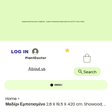
Εγγραφείτε για Γεωπονικές Συμβουλές - Δωρεάν αποστολή για παραγγελίες άνω των 100 € εντός Αττικής
LOG IN
PlantDoctor
About us
Search
MENU
Home
>
Μαδέρι Εμποτισμένο 2,8 X 19,5 X 420 cm. Showood, Μήκος x Ύψος: 420 X 19,5cm