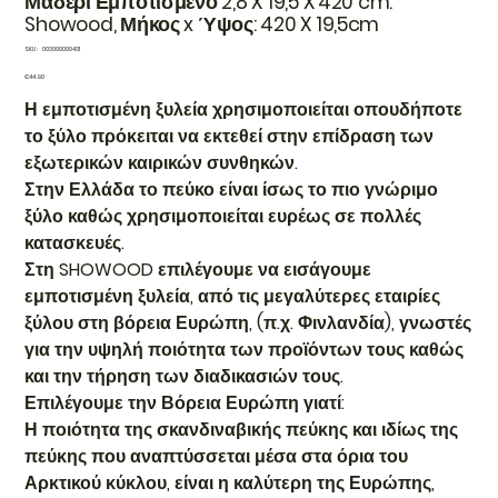
Μαδέρι Εμποτισμένο 2,8 X 19,5 X 420 cm.
Showood, Μήκος x Ύψος: 420 X 19,5cm
SKU
SKU:
003000000431
003000000431
Price
€44.90
Η εμποτισμένη ξυλεία χρησιμοποιείται οπουδήποτε
το ξύλο πρόκειται να εκτεθεί στην επίδραση των
εξωτερικών καιρικών συνθηκών.
Στην Ελλάδα το πεύκο είναι ίσως το πιο γνώριμο
ξύλο καθώς χρησιμοποιείται ευρέως σε πολλές
κατασκευές.
Στη SHOWOOD επιλέγουμε να εισάγουμε
εμποτισμένη ξυλεία, από τις μεγαλύτερες εταιρίες
ξύλου στη βόρεια Ευρώπη, (π.χ. Φινλανδία), γνωστές
για την υψηλή ποιότητα των προϊόντων τους καθώς
και την τήρηση των διαδικασιών τους.
Επιλέγουμε την Βόρεια Ευρώπη γιατί:
Η ποιότητα της σκανδιναβικής πεύκης και ιδίως της
πεύκης που αναπτύσσεται μέσα στα όρια του
Αρκτικού κύκλου, είναι η καλύτερη της Ευρώπης,