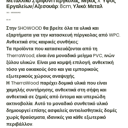
Μεταλλικό Στριφόνι Πέργκολας, Μήκος X Ύψος
Εργαλείων/Αξεσουάρ: 8cm, Υλικό: Μεταλ
SKU
SKU:
001300000452
001300000452
Price
€0.60
Στην SHOWOOD θα βρείτε όλα τα υλικά και
εξαρτήματα για την κατασκευή πέργκολας από WPC.
Ανθεκτικά στις καιρικές συνθήκες:
Τα προϊόντα που κατασκευάζονται από τη
TherraWood, είναι ένα μοναδικό μείγμα PVC, ινών
ξύλου υλικών. Είναι μια κομψή επιλογή, ανθεκτική
τόσο για οικιακούς όσο και για εμπορικούς
εξωτερικούς χώρους αναψυχής.
Η TherraWood παρέχει δομικά υλικά που είναι
χαμηλής συντήρησης, ανθεκτικά στη σήψη και
ανθεκτικά σε ζημιές από έντομα και υπεριώδη
ακτινοβολία. Αυτό το μοναδικό συνθετικό υλικό
δημιουργεί επίσης ασφαλείς αντιολισθητικές δομές
χωρίς θραύσματα, ιδανικές για κάθε εξωτερικό
περιβάλλον.