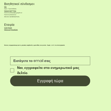
Βοηθητικοί σύνδεσμοι
FAQ
Όροι & Προϋποθέσεις
Πολιτική απορρήτου
Πολιτική επιστροφής χρημάτων
Πολιτική αποστολών
Δήλωση προσβασιμότητας
Εταιρία
Η ιστορία μας
Επικοινωνήστε μαζί μας
Θα σας ενημερώσουμε για τις μηνιαίες συμβουλές φροντίδας των φυτών. Χωρίς spam, το υποσχόμαστε.
Ναι, εγγραφείτε στο ενημερωτικό μας 
δελτίο.
Εγγραφή τώρα