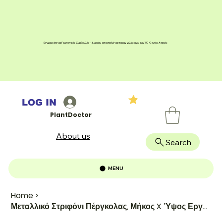
Εγγραφείτε για Γεωπονικές Συμβουλές - Δωρεάν αποστολή για παραγγελίες άνω των 100 € εντός Αττικής
LOG IN
PlantDoctor
About us
Search
MENU
Home
>
Μεταλλικό Στριφόνι Πέργκολας, Μήκος X Ύψος Εργαλείων/Αξεσουάρ: 8cm, Υλικό: Μεταλ