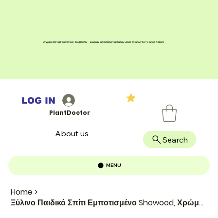
Εγγραφείτε για Γεωπονικές Συμβουλές - Δωρεάν αποστολή για παραγγελίες άνω των 100 € εντός Αττικής
LOG IN
PlantDoctor
About us
Search
MENU
Home
>
Ξύλινο Παιδικό Σπίτι Εμποτισμένο Showood, Χρώμα: -, Μήκος x Ύψος: 100 X 155cm