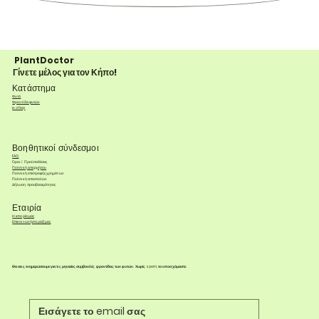
PlantDoctor
Γίνετε μέλος για τον Κήπο!
Κατάστημα
Φυτά
Φροντίδα φυτών
e-shop
Βοηθητικοί σύνδεσμοι
FAQ
Όροι & Προϋποθέσεις
Πολιτική απορρήτου
Πολιτική επιστροφής χρημάτων
Πολιτική αποστολών
Δήλωση προσβασιμότητας
Εταιρία
Η ιστορία μας
Επικοινωνήστε μαζί μας
Θα σας ενημερώσουμε για τις μηνιαίες συμβουλές φροντίδας των φυτών. Χωρίς spam, το υποσχόμαστε.