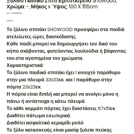
Ξύλινο Παιδικό Σπίτι Εμποτισμένο Showood,
Χρώμα: -, Μήκος x Ύψος: 100 X 155cm
SKU
SKU:
003000000963
003000000963
Price
€449.00
Το ξύλινο σπιτάκι SHOWOOD προσφέρει στα παιδιά
ατελείωτες ώρες διασκέδασης.
Κάθε παιδί μπορεί να δημιουργήσει τον δικό του
κήπο σκάβοντας, φυτεύοντας λουλούδια ή βάφοντας
του στα αγαπημένα του χρώματα.
Χαρακτηριστικά:
Το ξύλινο παιδικό σπιτάκι έχει 1 ανοιχτό παράθυρο
στην μια πλευρά 33x33εκ. και 1 παράθυρο στην
πόρτα 23x23εκ.
Η πόρτα είναι διπλή και μπορεί να ανοίγει μόνο η
πάνω ή αντίστοιχα η κάτω πλευρά.
Το κάθε κομμάτι πόρτας έχει διαστάσεις 67x51εκ.
Διαθέτει πάτωμα εσωτερικά.
Διαθέτει ασφαλτικό κεραμίδι ρολό.
Το ξύλο κατασκευής είναι μασίφ ξυλεία πεύκης