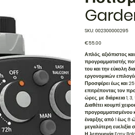
Garde
SKU
SKU:
002300000295
002300000295
Price
€55.00
Απλός, αξιόπιστος και
προγραμματιστής ποτί
του και την εύκολη δ
εργονομικών επιλογέ
Προσφέρει έως και 2
επιτρέποντας τον προ
ώρες, με διάρκεια 1, 3
Διαθέτει κουμπί χειρ
προγραμματισμένου κ
έναρξης από 1 έως 8 
μεγαλύτερη ευελιξία 
Η λειτουργία Easy Bal