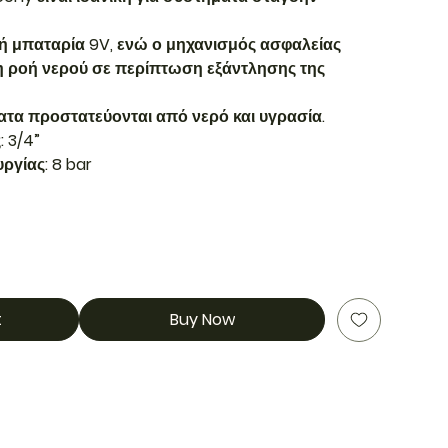
κή μπαταρία 9V, ενώ ο μηχανισμός ασφαλείας
η ροή νερού σε περίπτωση εξάντλησης της
ατα προστατεύονται από νερό και υγρασία.
 3/4”
υργίας: 8 bar
t
Buy Now