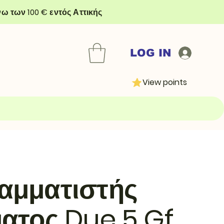
ω των 100 € εντός Αττικής
LOG IN
View points
αμματιστής
ατος Due 5 Gf