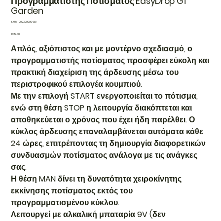
Προγραμματιστής Ποτίσματος EasyDrop Gf
Garden
SKU
SKU:
002300000439
002300000439
Price
€45.00
Απλός, αξιόπιστος και με μοντέρνο σχεδιασμό, ο
προγραμματιστής ποτίσματος προσφέρει εύκολη και
πρακτική διαχείριση της άρδευσης μέσω του
περιστροφικού επιλογέα κουμπιού.
Με την επιλογή START ενεργοποιείται το πότισμα,
ενώ στη θέση STOP η λειτουργία διακόπτεται και
αποθηκεύεται ο χρόνος που έχει ήδη παρέλθει. Ο
κύκλος άρδευσης επαναλαμβάνεται αυτόματα κάθε
24 ώρες, επιτρέποντας τη δημιουργία διαφορετικών
συνδυασμών ποτίσματος ανάλογα με τις ανάγκες
σας.
Η θέση MAN δίνει τη δυνατότητα χειροκίνητης
εκκίνησης ποτίσματος εκτός του
προγραμματισμένου κύκλου.
Λειτουργεί με αλκαλική μπαταρία 9V (δεν