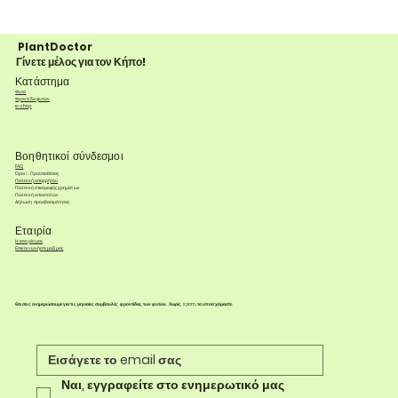
PlantDoctor
Γίνετε μέλος για τον Κήπο!
Κατάστημα
Φυτά
Φροντίδα φυτών
e-shop
Βοηθητικοί σύνδεσμοι
FAQ
Όροι & Προϋποθέσεις
Πολιτική απορρήτου
Πολιτική επιστροφής χρημάτων
Πολιτική αποστολών
Δήλωση προσβασιμότητας
Εταιρία
Η ιστορία μας
Επικοινωνήστε μαζί μας
Θα σας ενημερώσουμε για τις μηνιαίες συμβουλές φροντίδας των φυτών. Χωρίς spam, το υποσχόμαστε.
Ναι, εγγραφείτε στο ενημερωτικό μας 