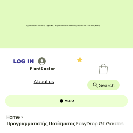
Εγγραφείτε για Γεωπονικές Συμβουλές - Δωρεάν αποστολή για παραγγελίες άνω των 100 € εντός Αττικής
LOG IN
PlantDoctor
About us
Search
MENU
Home
>
Προγραμματιστής Ποτίσματος EasyDrop Gf Garden