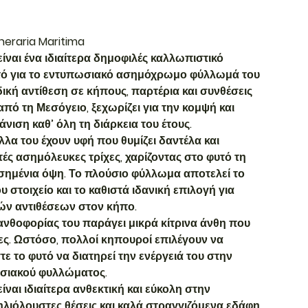
neraria Maritima
είναι ένα ιδιαίτερα δημοφιλές καλλωπιστικό
τό για το εντυπωσιακό ασημόχρωμο φύλλωμά του
κή αντίθεση σε κήπους, παρτέρια και συνθέσεις
πό τη Μεσόγειο, ξεχωρίζει για την κομψή και
νιση καθ’ όλη τη διάρκεια του έτους.
λλα του έχουν υφή που θυμίζει δαντέλα και
ές ασημόλευκες τρίχες, χαρίζοντας στο φυτό τη
σημένια όψη. Το πλούσιο φύλλωμα αποτελεί το
υ στοιχείο και το καθιστά ιδανική επιλογή για
ών αντιθέσεων στον κήπο.
 ανθοφορίας του παράγει μικρά κίτρινα άνθη που
ες. Ωστόσο, πολλοί κηπουροί επιλέγουν να
ε το φυτό να διατηρεί την ενέργειά του στην
σιακού φυλλώματος.
είναι ιδιαίτερα ανθεκτική και εύκολη στην
ηλιόλουστες θέσεις και καλά στραγγιζόμενα εδάφη,