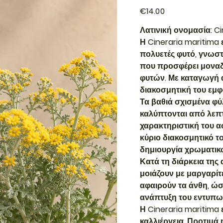
Price
€14.00
Λατινική ονομασία: Ci
Η Cineraria maritima 
πολυετές φυτό, γνωσ
που προσφέρει μοναδι
φυτών. Με καταγωγή α
διακοσμητική του εμφά
Τα βαθιά σχισμένα φύ
καλύπτονται από λεπτ
χαρακτηριστική του α
κύριο διακοσμητικό το
δημιουργία χρωματικ
Κατά τη διάρκεια της
μοιάζουν με μαργαρίτ
αφαιρούν τα άνθη, ώστ
ανάπτυξη του εντυπω
Η Cineraria maritima 
καλλιέργεια. Προτιμά 