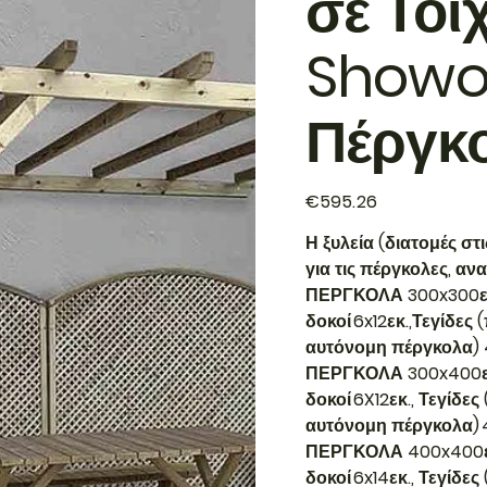
σε Τοί
Showo
Πέργκ
Price
€595.26
Η ξυλεία (διατομές σ
για τις πέργκολες, αν
ΠΕΡΓΚΟΛΑ 300x300εκ. 
δοκοί 6x12εκ.,Τεγίδες
αυτόνομη πέργκολα) 4
ΠΕΡΓΚΟΛΑ 300x400εκ. 
δοκοί 6X12εκ., Τεγίδες
αυτόνομη πέργκολα) 4
ΠΕΡΓΚΟΛΑ 400x400εκ. 
δοκοί 6x14εκ., Τεγίδε