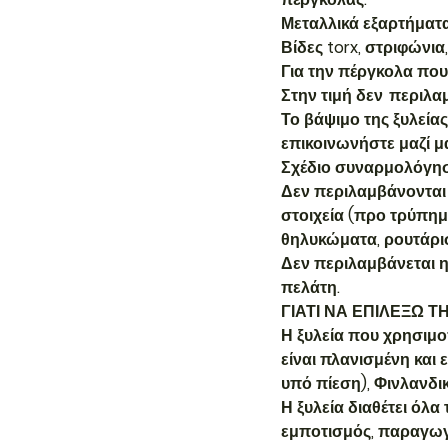
Μεταλλικά εξαρτήματα 
Βίδες torx, στριφώνι
Για την πέργκολα που 
Στην τιμή δεν περιλαμ
Το βάψιμο της ξυλεία
επικοινωνήστε μαζί μ
Σχέδιο συναρμολόγη
Δεν περιλαμβάνονται 
στοιχεία (προ τρύπημ
θηλυκώματα, ρουτάρισ
Δεν περιλαμβάνεται 
πελάτη.
ΓΙΑΤΙ ΝΑ ΕΠΙΛΕΞΩ
Η ξυλεία που χρησιμο
είναι πλανισμένη και
υπό πίεση), Φινλανδι
Η ξυλεία διαθέτει όλα
εμποτισμός, παραγωγ