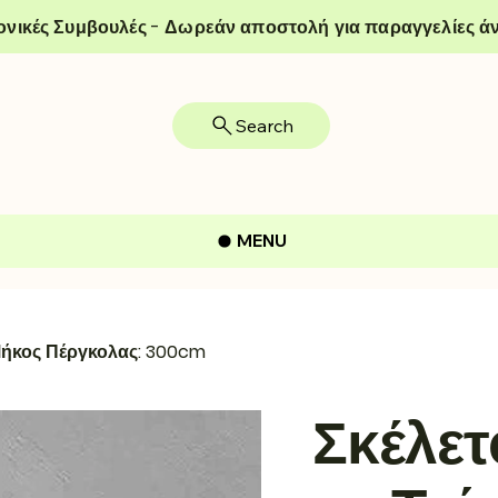
ονικές Συμβουλές - Δωρεάν αποστολή για παραγγελίες άν
Search
MENU
Μήκος Πέργκολας: 300cm
Σκέλετ