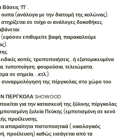
Βάσεις ‘Π’ .
α, ουπα (ανάλογα με την διατομή της κολώνας).
στηρίζεται σε τοίχο οι ανάλογες δοκοθήκες.
βάνεται :
ς (εφόσον επιθυμείτε βαφή, παρακαλούμε
ας).
σης.
ειδικές κοπές, τροποποιήσεις , ή εξατομικευμένα
α, τυποποίηση, φουρούσια, τελειώματα,
μα σε σημεία, …κτλ.).
η συναρμολόγηση της πέργκολας στο χώρο του
 ΤΗΝ ΠΕΡΓΚΟΛΑ SHOWOOD
ποιείται για την κατασκευή της ξύλινης πέργκολας
 εμποτισμένη ξυλεία Πεύκης (εμποτισμένη σε κενό
κής προέλευσης.
 τα απαραίτητα πιστοποιητικά ( οικολογικός
ή, προέλευση) καθώς εισάγεται από τα