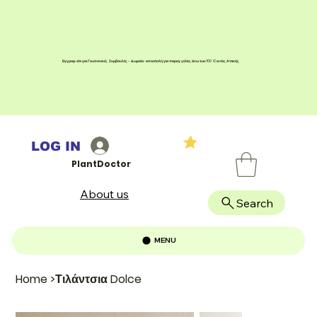
Εγγραφείτε για Γεωπονικές Συμβουλές - Δωρεάν αποστολή για παραγγελίες άνω των 100 € εντός Αττικής
LOG IN
PlantDoctor
About us
Search
MENU
Home
>
Τιλάντσια Dolce