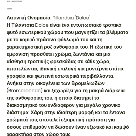
SKU
SKU:
000600001094
000600001094
Price
€22.00
Λατινική Ονομασία: Tillandsia 'Dolce'
Η Τιλάντσια Dolce είναι ένα εντυπωσιακό τροπικό
φυτό εσωτερικού χώρου που μαγνητίζει τα βλέμματα
με το κομψό πράσινο φύλλωμά του και τη
χαρακτηριστική ροζ ανθοφορία του. Η εξωτική του
εμφάνιση προσθέτει χρώμα, ζωντάνια και μια
αίσθηση τροπικής φρεσκάδας σε κάθε χώρο,
αποτελώντας ιδανική επιλογή για μοντέρνα σπίτια,
γραφεία και φωτεινά εσωτερικά περιβάλλοντα.
Ανήκει στην οικογένεια των Βρομελιωδών
(Bromeliaceae) και ξεχωρίζει για τη μακρά διάρκεια
της ανθοφορίας του, η οποία διατηρεί το
διακοσμητικό του ενδιαφέρον για μεγάλο χρονικό
διάστημα. Χάρη στην ιδιαίτερη μορφή και τα έντονα
χρώματά του, αποτελεί εξαιρετική πρόταση για
όσους επιθυμούν να δώσουν έναν εξωτικό και κομψό
χαρακτήρα στον χώρο τους.