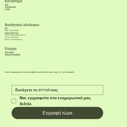
Κατάστημα
Φυτά
Φροντίδα φυτών
e-shop
Βοηθητικοί σύνδεσμοι
FAQ
Όροι & Προϋποθέσεις
Πολιτική απορρήτου
Πολιτική επιστροφής χρημάτων
Πολιτική αποστολών
Δήλωση προσβασιμότητας
Εταιρία
Η ιστορία μας
Επικοινωνήστε μαζί μας
Θα σας ενημερώσουμε για τις μηνιαίες συμβουλές φροντίδας των φυτών. Χωρίς spam, το υποσχόμαστε.
Ναι, εγγραφείτε στο ενημερωτικό μας 
δελτίο.
Εγγραφή τώρα