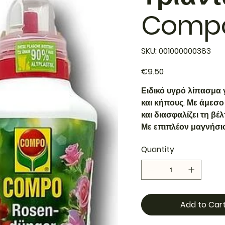
Comp
SKU
SKU:
001000000383
001000000383
Price
€9.50
Ειδικό υγρό λίπασμα γ
και κήπους. Με άμεσο
και διασφαλίζει τη βέ
Με επιπλέον μαγνήσιο
Quantity
Add to Car