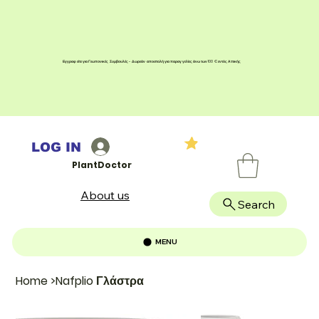
Εγγραφείτε για Γεωπονικές Συμβουλές - Δωρεάν αποστολή για παραγγελίες άνω των 100 € εντός Αττικής
LOG IN
PlantDoctor
About us
Search
MENU
Home
>
Nafplio Γλάστρα