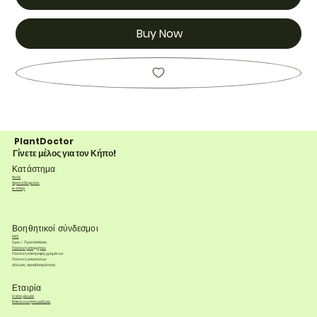
Buy Now
PlantDoctor
Γίνετε μέλος για τον Κήπο!
Κατάστημα
Φυτά
Φροντίδα φυτών
e-shop
Βοηθητικοί σύνδεσμοι
FAQ
Όροι & Προϋποθέσεις
Πολιτική απορρήτου
Πολιτική επιστροφής χρημάτων
Πολιτική αποστολών
Δήλωση προσβασιμότητας
Εταιρία
Η ιστορία μας
Επικοινωνήστε μαζί μας