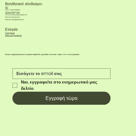
Βοηθητικοί σύνδεσμοι
FAQ
Όροι & Προϋποθέσεις
Πολιτική απορρήτου
Πολιτική επιστροφής χρημάτων
Πολιτική αποστολών
Δήλωση προσβασιμότητας
Εταιρία
Η ιστορία μας
Επικοινωνήστε μαζί μας
Θα σας ενημερώσουμε για τις μηνιαίες συμβουλές φροντίδας των φυτών. Χωρίς spam, το υποσχόμαστε.
Ναι, εγγραφείτε στο ενημερωτικό μας 
δελτίο.
Εγγραφή τώρα