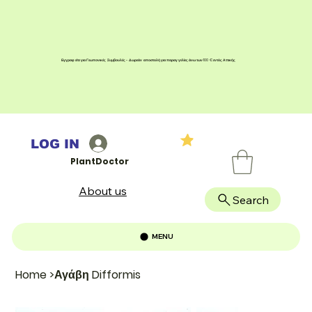
Εγγραφείτε για Γεωπονικές Συμβουλές - Δωρεάν αποστολή για παραγγελίες άνω των 100 € εντός Αττικής
LOG IN
PlantDoctor
About us
Search
MENU
Home
>
Αγάβη Difformis