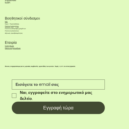
e-shop
Βοηθητικοί σύνδεσμοι
FAQ
Όροι & Προϋποθέσεις
Πολιτική απορρήτου
Πολιτική επιστροφής χρημάτων
Πολιτική αποστολών
Δήλωση προσβασιμότητας
Εταιρία
Η ιστορία μας
Επικοινωνήστε μαζί μας
Θα σας ενημερώσουμε για τις μηνιαίες συμβουλές φροντίδας των φυτών. Χωρίς spam, το υποσχόμαστε.
Ναι, εγγραφείτε στο ενημερωτικό μας 
δελτίο.
Εγγραφή τώρα