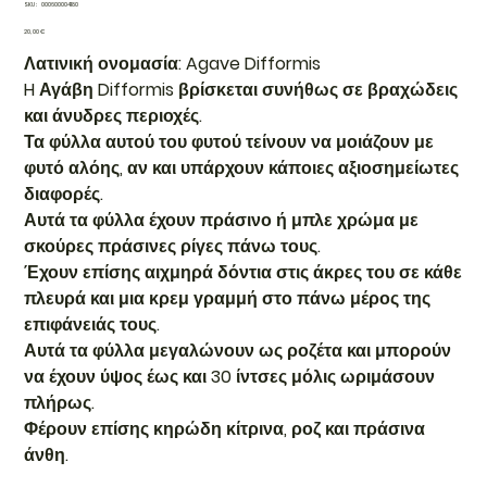
SKU
SKU:
000600004180
000600004180
Τιμή
20,00 €
Λατινική ονομασία: Agave Difformis
H Αγάβη Difformis βρίσκεται συνήθως σε βραχώδεις
και άνυδρες περιοχές.
Τα φύλλα αυτού του φυτού τείνουν να μοιάζουν με
φυτό αλόης, αν και υπάρχουν κάποιες αξιοσημείωτες
διαφορές.
Αυτά τα φύλλα έχουν πράσινο ή μπλε χρώμα με
σκούρες πράσινες ρίγες πάνω τους.
Έχουν επίσης αιχμηρά δόντια στις άκρες του σε κάθε
πλευρά και μια κρεμ γραμμή στο πάνω μέρος της
επιφάνειάς τους.
Αυτά τα φύλλα μεγαλώνουν ως ροζέτα και μπορούν
να έχουν ύψος έως και 30 ίντσες μόλις ωριμάσουν
πλήρως.
Φέρουν επίσης κηρώδη κίτρινα, ροζ και πράσινα
άνθη.