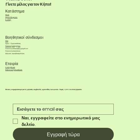
Γίνετε μέλος για τον Κήπο!
Κατάστημα
Φυτά
Φροντίδα φυτών
e-shop
Βοηθητικοί σύνδεσμοι
FAQ
Όροι & Προϋποθέσεις
Πολιτική απορρήτου
Πολιτική επιστροφής χρημάτων
Πολιτική αποστολών
Δήλωση προσβασιμότητας
Εταιρία
Η ιστορία μας
Επικοινωνήστε μαζί μας
Θα σας ενημερώσουμε για τις μηνιαίες συμβουλές φροντίδας των φυτών. Χωρίς spam, το υποσχόμαστε.
Ναι, εγγραφείτε στο ενημερωτικό μας 
δελτίο.
Εγγραφή τώρα