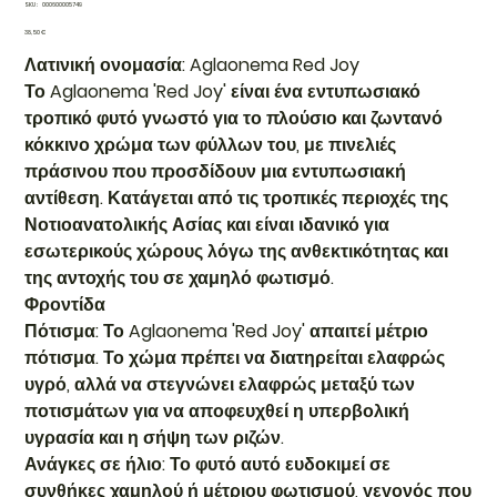
SKU
SKU:
000600005749
000600005749
Τιμή
38,50 €
Λατινική ονομασία: Aglaonema Red Joy
Το Aglaonema 'Red Joy' είναι ένα εντυπωσιακό
τροπικό φυτό γνωστό για το πλούσιο και ζωντανό
κόκκινο χρώμα των φύλλων του, με πινελιές
πράσινου που προσδίδουν μια εντυπωσιακή
αντίθεση. Κατάγεται από τις τροπικές περιοχές της
Νοτιοανατολικής Ασίας και είναι ιδανικό για
εσωτερικούς χώρους λόγω της ανθεκτικότητας και
της αντοχής του σε χαμηλό φωτισμό.
Φροντίδα
Πότισμα: Το Aglaonema 'Red Joy' απαιτεί μέτριο
πότισμα. Το χώμα πρέπει να διατηρείται ελαφρώς
υγρό, αλλά να στεγνώνει ελαφρώς μεταξύ των
ποτισμάτων για να αποφευχθεί η υπερβολική
υγρασία και η σήψη των ριζών.
Ανάγκες σε ήλιο: Το φυτό αυτό ευδοκιμεί σε
συνθήκες χαμηλού ή μέτριου φωτισμού, γεγονός που