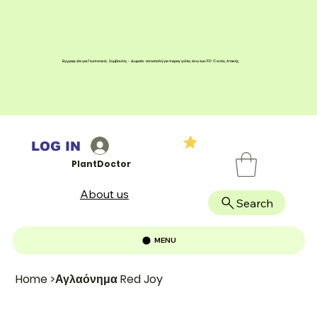
Εγγραφείτε για Γεωπονικές Συμβουλές - Δωρεάν αποστολή για παραγγελίες άνω των 100 € εντός Αττικής
LOG IN
PlantDoctor
About us
Search
MENU
Home
>
Αγλαόνημα Red Joy