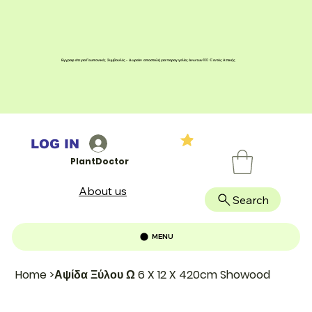
Εγγραφείτε για Γεωπονικές Συμβουλές - Δωρεάν αποστολή για παραγγελίες άνω των 100 € εντός Αττικής
LOG IN
PlantDoctor
About us
Search
MENU
Home
>
Αψίδα Ξύλου Ω 6 X 12 X 420cm Showood