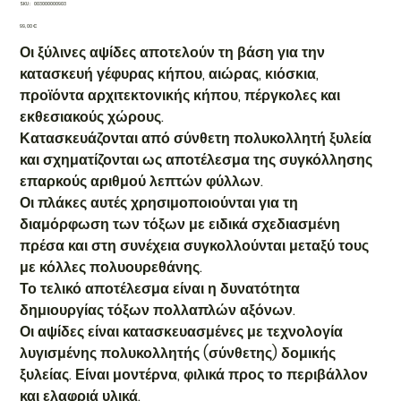
SKU
SKU:
003000000903
003000000903
Τιμή
99,00 €
Οι ξύλινες αψίδες αποτελούν τη βάση για την
κατασκευή γέφυρας κήπου, αιώρας, κιόσκια,
προϊόντα αρχιτεκτονικής κήπου, πέργκολες και
εκθεσιακούς χώρους.
Κατασκευάζονται από σύνθετη πολυκολλητή ξυλεία
και σχηματίζονται ως αποτέλεσμα της συγκόλλησης
επαρκούς αριθμού λεπτών φύλλων.
Οι πλάκες αυτές χρησιμοποιούνται για τη
διαμόρφωση των τόξων με ειδικά σχεδιασμένη
πρέσα και στη συνέχεια συγκολλούνται μεταξύ τους
με κόλλες πολυουρεθάνης.
Το τελικό αποτέλεσμα είναι η δυνατότητα
δημιουργίας τόξων πολλαπλών αξόνων.
Οι αψίδες είναι κατασκευασμένες με τεχνολογία
λυγισμένης πολυκολλητής (σύνθετης) δομικής
ξυλείας. Είναι μοντέρνα, φιλικά προς το περιβάλλον
και ελαφριά υλικά.