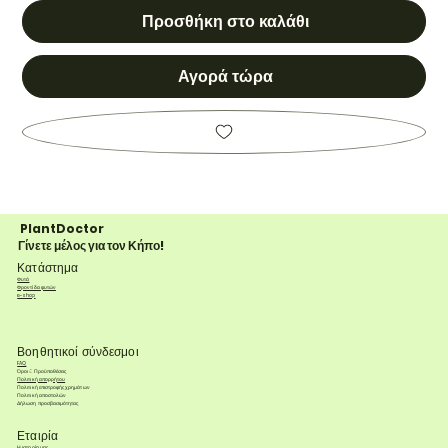
Προσθήκη στο καλάθι
Αγορά τώρα
PlantDoctor
Γίνετε μέλος για τον Κήπο!
Κατάστημα
Φυτά
Φροντίδα φυτών
e-shop
Βοηθητικοί σύνδεσμοι
FAQ
Όροι & Προϋποθέσεις
Πολιτική απορρήτου
Πολιτική επιστροφής χρημάτων
Πολιτική αποστολών
Δήλωση προσβασιμότητας
Εταιρία
Η ιστορία μας