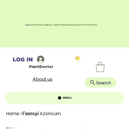
Εγγραφείτε για Γεωπονικές Συμβουλές - Δωρεάν αποστολή για παραγγελίες άνω των 100 € εντός Αττικής
LOG IN
PlantDoctor
About us
Search
MENU
Home
>
Γιασεμί Azoricum