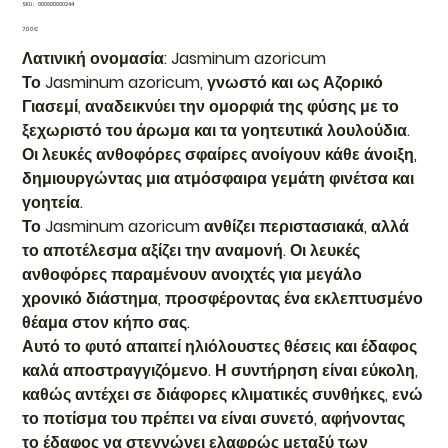
SKU
SKU:
000600000244
000600000244
Τιμή
7,00 €
Λατινική ονομασία: Jasminum azoricum
Το Jasminum azoricum, γνωστό και ως Αζορικό
Γιασεμί, αναδεικνύει την ομορφιά της φύσης με το
ξεχωριστό του άρωμα και τα γοητευτικά λουλούδια.
Οι λευκές ανθοφόρες σφαίρες ανοίγουν κάθε άνοιξη,
δημιουργώντας μια ατμόσφαιρα γεμάτη φινέτσα και
γοητεία.
Το Jasminum azoricum ανθίζει περιστασιακά, αλλά
το αποτέλεσμα αξίζει την αναμονή. Οι λευκές
ανθοφόρες παραμένουν ανοιχτές για μεγάλο
χρονικό διάστημα, προσφέροντας ένα εκλεπτυσμένο
θέαμα στον κήπο σας.
Αυτό το φυτό απαιτεί ηλιόλουστες θέσεις και έδαφος
καλά αποστραγγιζόμενο. Η συντήρηση είναι εύκολη,
καθώς αντέχει σε διάφορες κλιματικές συνθήκες, ενώ
το ποτίσμα του πρέπει να είναι συνετό, αφήνοντας
το έδαφος να στεγνώνει ελαφρώς μεταξύ των