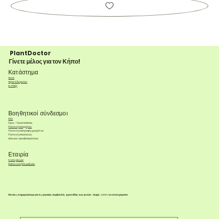
PlantDoctor
Γίνετε μέλος για τον Κήπο!
Κατάστημα
Φυτά
Φροντίδα φυτών
e-shop
Βοηθητικοί σύνδεσμοι
FAQ
Όροι & Προϋποθέσεις
Πολιτική απορρήτου
Πολιτική επιστροφής χρημάτων
Πολιτική αποστολών
Δήλωση προσβασιμότητας
Εταιρία
Η ιστορία μας
Επικοινωνήστε μαζί μας
Θα σας ενημερώσουμε για τις μηνιαίες συμβουλές φροντίδας των φυτών. Χωρίς spam, το υποσχόμαστε.