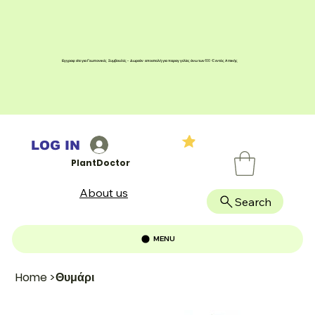
Εγγραφείτε για Γεωπονικές Συμβουλές - Δωρεάν αποστολή για παραγγελίες άνω των 100 € εντός Αττικής
LOG IN
PlantDoctor
About us
Search
MENU
Home
>
Θυμάρι