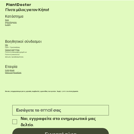
PlantDoctor
Γίνετε μέλος για τον Κήπο!
Κατάστημα
Φυτά
Φροντίδα φυτών
e-shop
Βοηθητικοί σύνδεσμοι
FAQ
Όροι & Προϋποθέσεις
Πολιτική απορρήτου
Πολιτική επιστροφής χρημάτων
Πολιτική αποστολών
Δήλωση προσβασιμότητας
Εταιρία
Η ιστορία μας
Επικοινωνήστε μαζί μας
Θα σας ενημερώσουμε για τις μηνιαίες συμβουλές φροντίδας των φυτών. Χωρίς spam, το υποσχόμαστε.
Ναι, εγγραφείτε στο ενημερωτικό μας 
δελτίο.