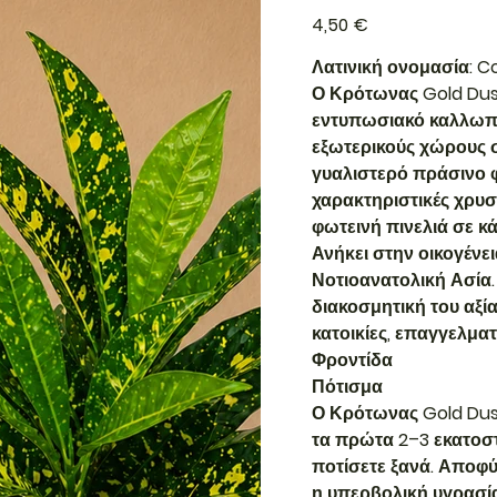
Τιμή
4,50 €
Λατινική ονομασία: C
Ο Κρότωνας Gold Dust
εντυπωσιακό καλλωπισ
εξωτερικούς χώρους σε
γυαλιστερό πράσινο φ
χαρακτηριστικές χρυσο
φωτεινή πινελιά σε κ
Ανήκει στην οικογένε
Νοτιοανατολική Ασία.
διακοσμητική του αξία
κατοικίες, επαγγελμα
Φροντίδα
Πότισμα
Ο Κρότωνας Gold Dust
τα πρώτα 2–3 εκατοσ
ποτίσετε ξανά. Αποφ
η υπερβολική υγρασί