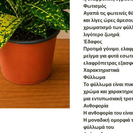
Φωτισμός
Αγαπά τις φωτεινές θ
και λίγες ώρες άμεσου
χρωματισμό των φύλλ
λιγότερο ζωηρά.
Έδαφος
Προτιμά γόνιμο, ελα
μείγμα για φυτά εσω
ελαφρόπετρας εξασφαλ
Χαρακτηριστικά
Φύλλωμα
Το φύλλωμα είναι πυκ
χρώμα και χαρακτηρισ
μια εντυπωσιακή τρο
Ανθοφορία
Η ανθοφορία του είναι
Η μοναδική ομορφιά τ
φύλλωμά του.