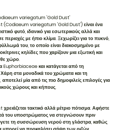
odiaeum variegatum 'Gold Dust'
 (Codiaeum variegatum 'Gold Dust') είναι ένα
τικό φυτό, ιδανικό για εσωτερικούς αλλά και
 περιοχές με ήπιο κλίμα. Ξεχωρίζει για το πυκνό,
ύλλωμά του, το οποίο είναι διακοσμημένο με
κίτρινες κηλίδες που χαρίζουν μια εξωτική και
άθε χώρο.
ια Euphorbiaceae και κατάγεται από τη
 Χάρη στα μοναδικά του χρώματα και τη
, αποτελεί μία από τις πιο δημοφιλείς επιλογές για
τικούς χώρους και κήπους.
 χρειάζεται τακτικό αλλά μέτριο πότισμα. Αφήστε
τά του υποστρώματος να στεγνώσουν πριν
ύγετε τη συσσώρευση νερού στη γλάστρα, καθώς
α μπορεί να προκαλέσει σήψη των ριζών.