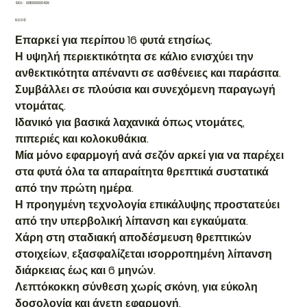
SKU
SKU:
001000000428
001000000428
Τιμή
8,90 €
Επαρκεί για περίπου 16 φυτά ετησίως.
Η υψηλή περιεκτικότητα σε κάλιο ενισχύει την
ανθεκτικότητα απέναντι σε ασθένειες και παράσιτα.
Συμβάλλει σε πλούσια και συνεχόμενη παραγωγή
ντομάτας.
Ιδανικό για βασικά λαχανικά όπως ντομάτες,
πιπεριές και κολοκυθάκια.
Μία μόνο εφαρμογή ανά σεζόν αρκεί για να παρέχει
στα φυτά όλα τα απαραίτητα θρεπτικά συστατικά
από την πρώτη ημέρα.
Η προηγμένη τεχνολογία επικάλυψης προστατεύει
από την υπερβολική λίπανση και εγκαύματα.
Χάρη στη σταδιακή αποδέσμευση θρεπτικών
στοιχείων, εξασφαλίζεται ισορροπημένη λίπανση
διάρκειας έως και 6 μηνών.
Λεπτόκοκκη σύνθεση χωρίς σκόνη, για εύκολη
δοσολογία και άνετη εφαρμογή.