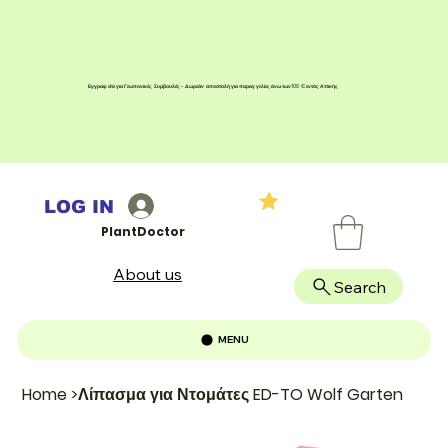
Εγγραφείτε για Γεωπονικές Συμβουλές - Δωρεάν αποστολή για παραγγελίες άνω των 100 € εντός Αττικής
LOG IN
PlantDoctor
About us
Search
MENU
Home
>
Λίπασμα για Ντομάτες ED-TO Wolf Garten