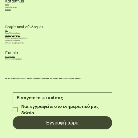
Κατάστημα
Φυτά
Φροντίδα φυτών
e-shop
Βοηθητικοί σύνδεσμοι
FAQ
Όροι & Προϋποθέσεις
Πολιτική απορρήτου
Πολιτική επιστροφής χρημάτων
Πολιτική αποστολών
Δήλωση προσβασιμότητας
Εταιρία
Η ιστορία μας
Επικοινωνήστε μαζί μας
Θα σας ενημερώσουμε για τις μηνιαίες συμβουλές φροντίδας των φυτών. Χωρίς spam, το υποσχόμαστε.
Ναι, εγγραφείτε στο ενημερωτικό μας 
δελτίο.
Εγγραφή τώρα