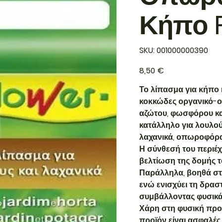
Κήπο 
SKU
SKU:
001000000390
001000000390
Τιμή
8,50 €
Το λίπασμα για κήπο 
κοκκώδες οργανικό-ο
αζώτου, φωσφόρου και 
κατάλληλο για λουλού
λαχανικά, οπωροφόρα δ
Η σύνθεσή του περιέχ
βελτίωση της δομής τ
Παράλληλα, βοηθά στ
ενώ ενισχύει τη δρα
συμβάλλοντας φυσικά
Χάρη στη φυσική προ
προϊόν είναι ασφαλές 