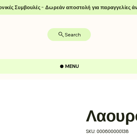
ονικές Συμβουλές - Δωρεάν αποστολή για παραγγελίες άν
Search
MENU
Λαουρ
SKU
SKU:
000600000138
000600000138