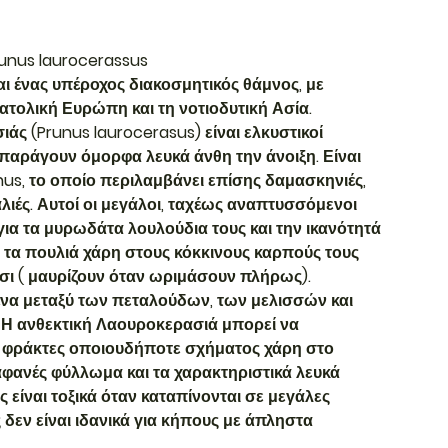
runus laurocerassus
ι ένας υπέροχος διακοσμητικός θάμνος, με
τολική Ευρώπη και τη νοτιοδυτική Ασία.
άς (Prunus laurocerasus) είναι ελκυστικοί
 παράγουν όμορφα λευκά άνθη την άνοιξη. Είναι
nus, το οποίο περιλαμβάνει επίσης δαμασκηνιές,
λιές. Αυτοί οι μεγάλοι, ταχέως αναπτυσσόμενοι
για τα μυρωδάτα λουλούδια τους και την ικανότητά
τα πουλιά χάρη στους κόκκινους καρπούς τους
σι ( μαυρίζουν όταν ωριμάσουν πλήρως).
ένα μεταξύ των πεταλούδων, των μελισσών και
 Η ανθεκτική Λαουροκερασιά μπορεί να
ε φράκτες οποιουδήποτε σχήματος χάρη στο
φανές φύλλωμα και τα χαρακτηριστικά λευκά
ς είναι τοξικά όταν καταπίνονται σε μεγάλες
δεν είναι ιδανικά για κήπους με άπληστα