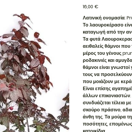
Τιμή
16,00 €
Λατινική ονομασία: P
Το λαουροκέρασο είνα
καταγωγή από την ανα
Τα φυτά Λαουροκερασι
αειθαλείς θάμνοι που
μέρος του γένους pru
ροδακινιές και αμυγδα
θάμνοι είναι γνωστοί 
τους να προσελκύουν 
που μοιάζουν με κερά
Είναι επίσης αγαπημ
άλλων επικονιαστών.
συνδυάζεται τέλεια μ
σκούρο πράσινο, αδια
άνθη της. Τα μούρα τη
ποσότητες, επομένως 
κατοικίδια.